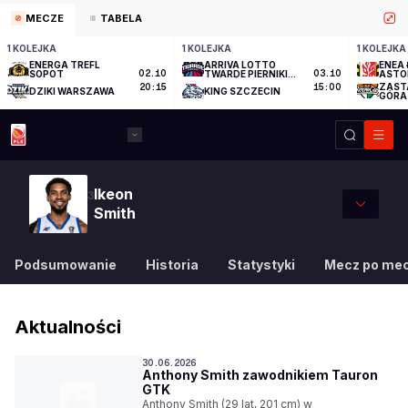
MECZE
TABELA
1 KOLEJKA
1 KOLEJKA
1 KOLEJKA
ENERGA TREFL
ARRIVA LOTTO
ENEA 
SOPOT
02.10
TWARDE PIERNIKI
03.10
ASTO
TORUŃ
ZAST
20:15
15:00
DZIKI WARSZAWA
KING SZCZECIN
GÓRA
Ikeon
3
Smith
Podsumowanie
Historia
Statystyki
Mecz po me
Aktualności
30.06.2026
Anthony Smith zawodnikiem Tauron
GTK
Anthony Smith (29 lat, 201 cm) w