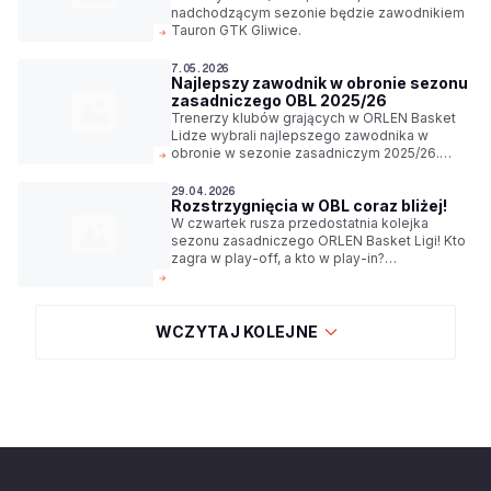
nadchodzącym sezonie będzie zawodnikiem
Tauron GTK Gliwice.
7.05.2026
Najlepszy zawodnik w obronie sezonu
zasadniczego OBL 2025/26
Trenerzy klubów grających w ORLEN Basket
Lidze wybrali najlepszego zawodnika w
obronie w sezonie zasadniczym 2025/26.
Został nim Quan Jackson z Tasomix Rosiek
Stali Ostrów Wielkopolski.
29.04.2026
Rozstrzygnięcia w OBL coraz bliżej!
W czwartek rusza przedostatnia kolejka
sezonu zasadniczego ORLEN Basket Ligi! Kto
zagra w play-off, a kto w play-in?
Rozstrzygnięcia coraz bliżej! Oglądaj w
sportowych stacjach Polsatu oraz na YouTube.
WCZYTAJ KOLEJNE