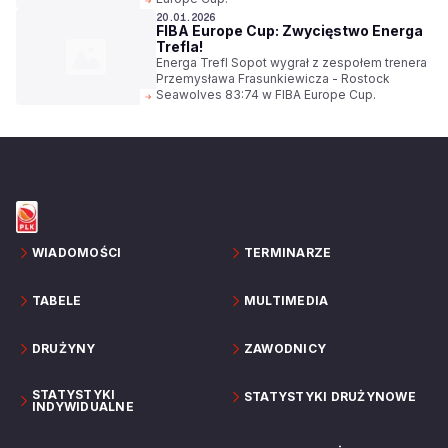
20.01.2026
FIBA Europe Cup: Zwycięstwo Energa
Trefla!
Energa Trefl Sopot wygrał z zespołem trenera
Przemysława Frasunkiewicza - Rostock
Seawolves 83:74 w FIBA Europe Cup.
WIADOMOŚCI
TERMINARZE
TABELE
MULTIMEDIA
DRUŻYNY
ZAWODNICY
STATYSTYKI
STATYSTYKI DRUŻYNOWE
INDYWIDUALNE