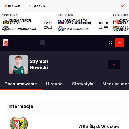
MECZE
TABELA
1 KOLEJKA
1 KOLEJKA
1 KOLEJKA
ENERGA TREFL
ARRIVA LOTTO
ENEA 
SOPOT
02.10
TWARDE PIERNIKI
03.10
ASTO
TORUŃ
ZAST
20:15
15:00
DZIKI WARSZAWA
KING SZCZECIN
GÓRA
Szymon
8
Nowicki
Podsumowanie
Historia
Statystyki
Mecz po me
Informacje
WKS Śląsk Wrocław