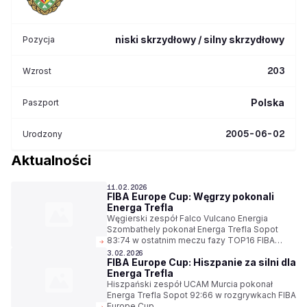
niski skrzydłowy / silny skrzydłowy
Pozycja
203
Wzrost
Polska
Paszport
2005-06-02
Urodzony
Aktualności
11.02.2026
FIBA Europe Cup: Węgrzy pokonali
Energa Trefla
Węgierski zespół Falco Vulcano Energia
Szombathely pokonał Energa Trefla Sopot
83:74 w ostatnim meczu fazy TOP16 FIBA
Europe Cup.
3.02.2026
FIBA Europe Cup: Hiszpanie za silni dla
Energa Trefla
Hiszpański zespół UCAM Murcia pokonał
Energa Trefla Sopot 92:66 w rozgrywkach FIBA
Europe Cup.