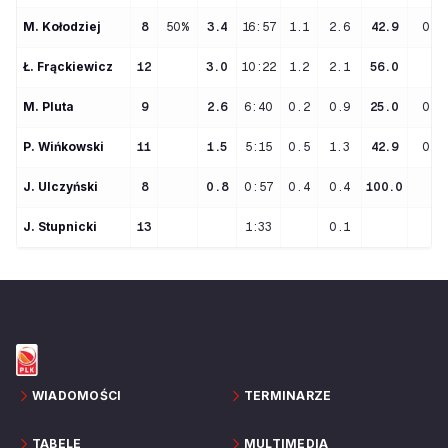
M
. 
Kołodziej
8
50%
3.4
16:57
1.1
2.6
42.9
0.3
Ł
. 
Frąckiewicz
12
3.0
10:22
1.2
2.1
56.0
M
. 
Pluta
9
2.6
6:40
0.2
0.9
25.0
0.3
P
. 
Wińkowski
11
1.5
5:15
0.5
1.3
42.9
0.1
J
. 
Ulczyński
8
0.8
0:57
0.4
0.4
100.0
J
. 
Stupnicki
13
1:33
0.1
WIADOMOŚCI
TERMINARZE
TABELE
MULTIMEDIA