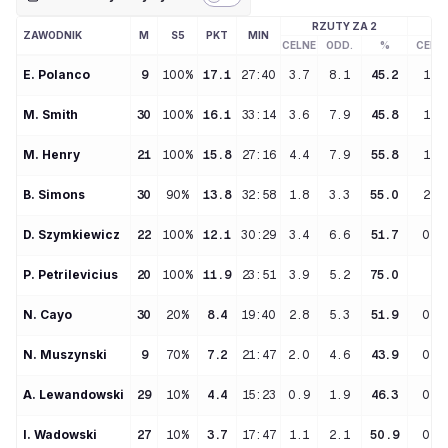
RZUTY ZA 2
R
ZAWODNIK
M
S5
PKT
MIN
CELNE
ODD.
%
CELN
E
. 
Polanco
9
100%
17.1
27:40
3.7
8.1
45.2
1.6
M
. 
Smith
30
100%
16.1
33:14
3.6
7.9
45.8
1.9
M
. 
Henry
21
100%
15.8
27:16
4.4
7.9
55.8
1.5
B
. 
Simons
30
90%
13.8
32:58
1.8
3.3
55.0
2.9
D
. 
Szymkiewicz
22
100%
12.1
30:29
3.4
6.6
51.7
0.8
P
. 
Petrilevicius
20
100%
11.9
23:51
3.9
5.2
75.0
N
. 
Cayo
30
20%
8.4
19:40
2.8
5.3
51.9
0.1
N
. 
Muszynski
9
70%
7.2
21:47
2.0
4.6
43.9
0.2
A
. 
Lewandowski
29
10%
4.4
15:23
0.9
1.9
46.3
0.6
I
. 
Wadowski
27
10%
3.7
17:47
1.1
2.1
50.9
0.3