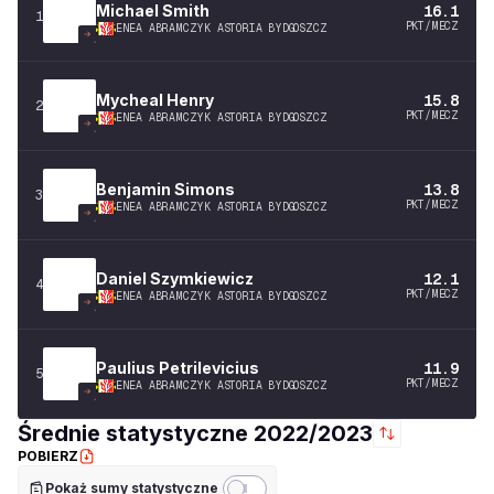
Michael
Smith
16.1
1
PKT/MECZ
ENEA ABRAMCZYK ASTORIA BYDGOSZCZ
Mycheal
Henry
15.8
2
PKT/MECZ
ENEA ABRAMCZYK ASTORIA BYDGOSZCZ
Benjamin
Simons
13.8
3
PKT/MECZ
ENEA ABRAMCZYK ASTORIA BYDGOSZCZ
Daniel
Szymkiewicz
12.1
4
PKT/MECZ
ENEA ABRAMCZYK ASTORIA BYDGOSZCZ
Paulius
Petrilevicius
11.9
5
PKT/MECZ
ENEA ABRAMCZYK ASTORIA BYDGOSZCZ
Średnie statystyczne
2022/2023
POBIERZ
Pokaż sumy statystyczne