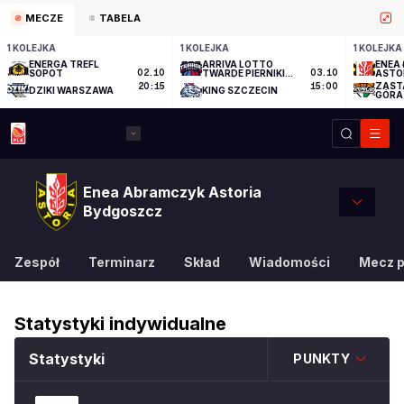
MECZE
TABELA
1 KOLEJKA
1 KOLEJKA
1 KOLEJKA
ENERGA TREFL
ARRIVA LOTTO
ENEA 
SOPOT
02.10
TWARDE PIERNIKI
03.10
ASTO
TORUŃ
ZAST
20:15
15:00
DZIKI WARSZAWA
KING SZCZECIN
GÓRA
Enea Abramczyk Astoria
Bydgoszcz
Zespół
Terminarz
Skład
Wiadomości
Mecz 
Statystyki indywidualne
Statystyki
PUNKTY