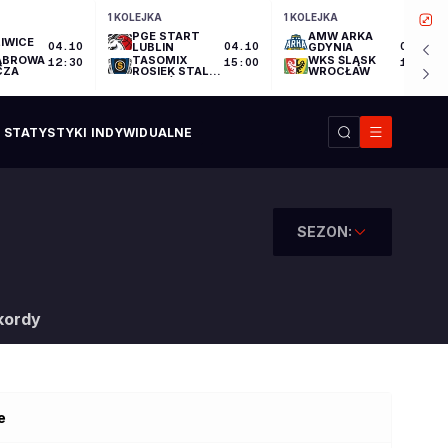
1 KOLEJKA
1 KOLEJKA
PGE START
AMW ARKA
IWICE
04.10
LUBLIN
04.10
GDYNIA
04.10
ĄBROWA
TASOMIX
WKS ŚLĄSK
12:30
15:00
17:30
CZA
ROSIEK STAL
WROCŁAW
OSTRÓW
WIELKOPOLSKI
STATYSTYKI INDYWIDUALNE
SEZON:
kordy
e