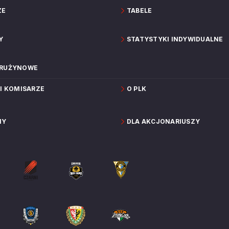
ZE
TABELE
Y
STATYSTYKI INDYWIDUALNE
DRUŻYNOWE
 I KOMISARZE
O PLK
NY
DLA AKCJONARIUSZY