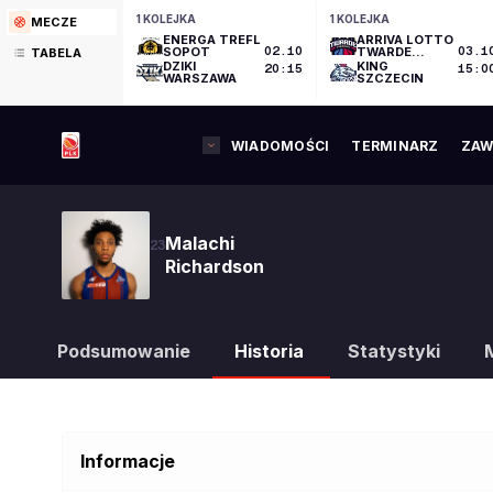
1 KOLEJKA
1 KOLEJKA
MECZE
ENERGA TREFL
ARRIVA LOTTO
SOPOT
02.10
TWARDE
03.1
TABELA
PIERNIKI
DZIKI
KING
20:15
15:0
TORUŃ
WARSZAWA
SZCZECIN
WIADOMOŚCI
TERMINARZ
ZAW
Malachi
23
Richardson
Podsumowanie
Historia
Statystyki
Informacje