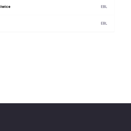
liwice
EBL
EBL