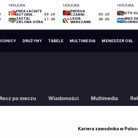
1 KOLEJKA
1 KOLEJKA
1 KOLEJKA
ENEA ŁACIATE
ENERGA
GTK GL
0
ASTORIA
03.10
CZARNI
03.10
BYDGOSZCZ
SŁUPSK
ZASTAL
LEGIA
MKS D
0
17:30
20:00
ZIELONA GÓRA
WARSZAWA
GÓRNI
ODNICY
DRUŻYNY
TABELE
MULTIMEDIA
MENEDŻER OBL
Mecz po meczu
Wiadomości
Multimedia
Re
Kariera zawodnika w Polsc