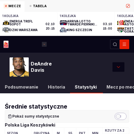
MECZE
TABELA
1 KOLEJKA
1 KOLEJKA
1 KOLEJKA
ENERGA TREFL
ARRIVA LOTTO
ENEA 
SOPOT
02.10
TWARDE PIERNIKI
03.10
ASTO
TORUŃ
ZAST
20:15
15:00
DZIKI WARSZAWA
KING SZCZECIN
GÓRA
DeAndre
7
Davis
Podsumowanie
Historia
Statystyki
Mecz po me
Średnie statystyczne
Pokaż sumy statystyczne
Polska Liga Koszykówki
RZUTY ZA 2
RZ
SEZON
DRUŻYNA
M
S5
PKT
MIN