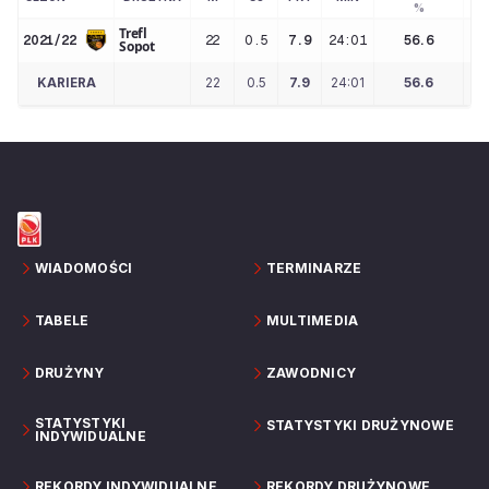
%
Trefl
2021/22
22
0.5
7.9
24:01
56.6
Sopot
KARIERA
22
0.5
7.9
24:01
56.6
WIADOMOŚCI
TERMINARZE
TABELE
MULTIMEDIA
DRUŻYNY
ZAWODNICY
STATYSTYKI
STATYSTYKI DRUŻYNOWE
INDYWIDUALNE
REKORDY INDYWIDUALNE
REKORDY DRUŻYNOWE