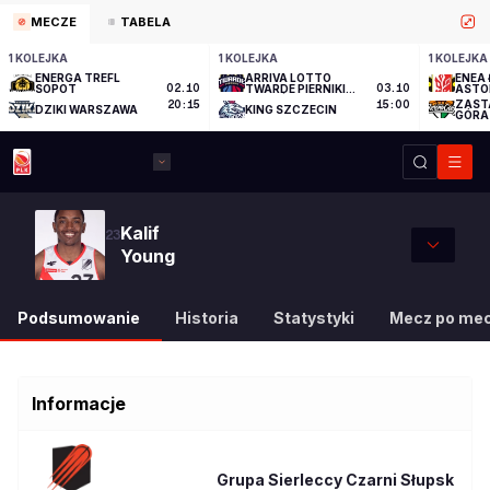
MECZE
TABELA
1 KOLEJKA
1 KOLEJKA
1 KOLEJKA
ENERGA TREFL
ARRIVA LOTTO
ENEA 
SOPOT
02.10
TWARDE PIERNIKI
03.10
ASTO
TORUŃ
ZAST
20:15
15:00
DZIKI WARSZAWA
KING SZCZECIN
GÓRA
Kalif
23
Young
Podsumowanie
Historia
Statystyki
Mecz po me
Informacje
Grupa Sierleccy Czarni Słupsk