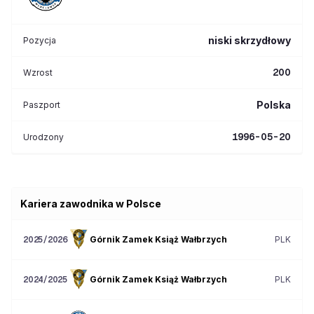
niski skrzydłowy
Pozycja
200
Wzrost
Polska
Paszport
1996-05-20
Urodzony
Kariera zawodnika w Polsce
Górnik Zamek Książ Wałbrzych
PLK
2025/2026
Górnik Zamek Książ Wałbrzych
PLK
2024/2025