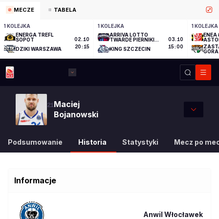
MECZE
TABELA
1 KOLEJKA
1 KOLEJKA
1 KOLEJKA
ENERGA TREFL
ARRIVA LOTTO
ENEA 
SOPOT
02.10
TWARDE PIERNIKI
03.10
ASTO
TORUŃ
ZAST
20:15
15:00
DZIKI WARSZAWA
KING SZCZECIN
GÓRA
Maciej
21
Bojanowski
Podsumowanie
Historia
Statystyki
Mecz po me
Informacje
Anwil Włocławek