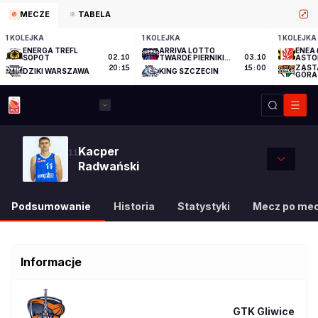
MECZE
TABELA
1 KOLEJKA
1 KOLEJKA
1 KOLEJKA
ENERGA TREFL
ARRIVA LOTTO
ENEA 
SOPOT
02.10
TWARDE PIERNIKI
03.10
ASTO
TORUŃ
ZAST
20:15
15:00
DZIKI WARSZAWA
KING SZCZECIN
GÓRA
Kacper
11
Radwański
Podsumowanie
Historia
Statystyki
Mecz po me
Informacje
GTK Gliwice