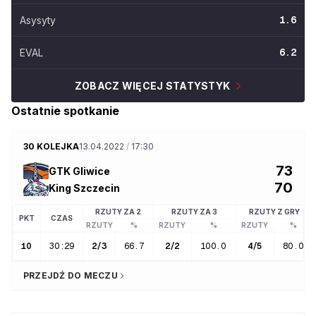
Asysyty
1.6
EVAL
6.2
ZOBACZ WIĘCEJ STATYSTYK
Ostatnie spotkanie
30 KOLEJKA
13.04.2022
/
17:30
73
GTK Gliwice
70
King Szczecin
RZUTY ZA 2
RZUTY ZA 3
RZUTY Z GRY
PKT
CZAS
RZUTY
%
RZUTY
%
RZUTY
%
10
30:29
2
/
3
66.7
2
/
2
100.0
4
/
5
80.0
PRZEJDŹ DO MECZU