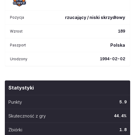
rzucający / niski skrzydłowy
Pozycja
189
Wzrost
Polska
Paszport
1994-02-02
Urodzony
Statystyki
Punkty
5.9
Skuteczność z gry
44.4
%
Zbiórki
1.8