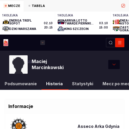
MECZE
TABELA
1 KOLEJKA
1 KOLEJKA
1 KOLEJKA
ENERGA TREFL
ARRIVA LOTTO
ENEA 
SOPOT
02.10
TWARDE PIERNIKI
03.10
ASTO
TORUŃ
ZAST
20:15
15:00
DZIKI WARSZAWA
KING SZCZECIN
GÓRA
Maciej
23
Marcinkowski
Podsumowanie
Historia
Statystyki
Mecz po me
Informacje
Asseco Arka Gdynia