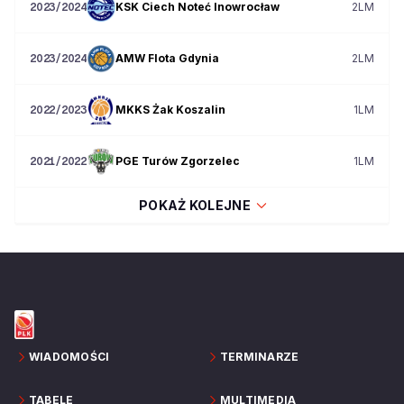
KSK Ciech Noteć Inowrocław
2LM
2023/2024
AMW Flota Gdynia
2LM
2023/2024
MKKS Żak Koszalin
1LM
2022/2023
PGE Turów Zgorzelec
1LM
2021/2022
POKAŻ KOLEJNE
WIADOMOŚCI
TERMINARZE
TABELE
MULTIMEDIA