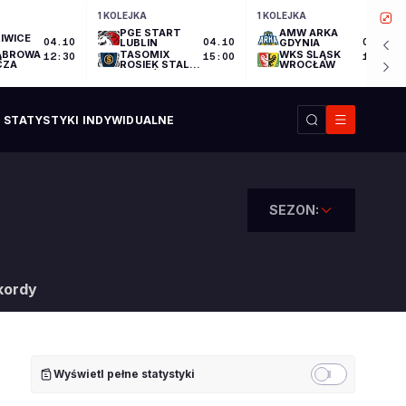
1 KOLEJKA
1 KOLEJKA
PGE START
AMW ARKA
IWICE
04.10
LUBLIN
04.10
GDYNIA
04.10
ĄBROWA
TASOMIX
WKS ŚLĄSK
12:30
15:00
17:30
CZA
ROSIEK STAL
WROCŁAW
OSTRÓW
WIELKOPOLSKI
STATYSTYKI INDYWIDUALNE
SEZON:
kordy
Wyświetl pełne statystyki