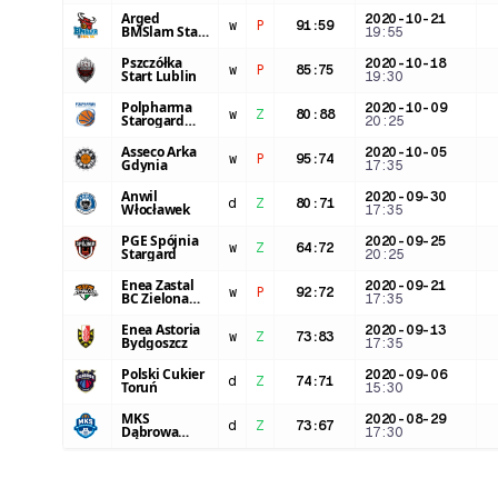
Arged
2020-10-21
w
P
91
:
59
BMSlam Stal
19:55
Ostrów Wlkp.
Pszczółka
2020-10-18
w
P
85
:
75
Start Lublin
19:30
Polpharma
2020-10-09
w
Z
80
:
88
Starogard
20:25
Gdański
Asseco Arka
2020-10-05
w
P
95
:
74
Gdynia
17:35
Anwil
2020-09-30
d
Z
80
:
71
Włocławek
17:35
PGE Spójnia
2020-09-25
w
Z
64
:
72
Stargard
20:25
Enea Zastal
2020-09-21
w
P
92
:
72
BC Zielona
17:35
Góra
Enea Astoria
2020-09-13
w
Z
73
:
83
Bydgoszcz
17:35
Polski Cukier
2020-09-06
d
Z
74
:
71
Toruń
15:30
MKS
2020-08-29
d
Z
73
:
67
Dąbrowa
17:30
Górnicza