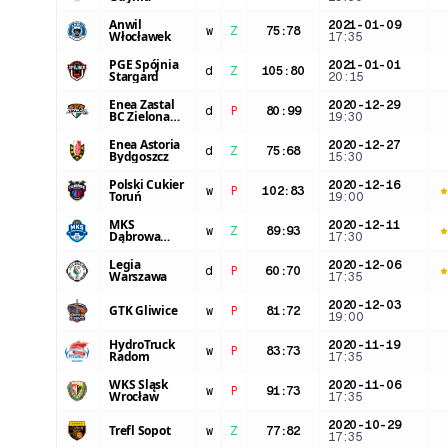
Anwil
2021-01-09
w
Z
75
:
78
Włocławek
17:35
PGE Spójnia
2021-01-01
d
Z
105
:
80
Stargard
20:15
Enea Zastal
2020-12-29
d
P
80
:
99
BC Zielona
19:30
Góra
Enea Astoria
2020-12-27
d
Z
75
:
68
Bydgoszcz
15:30
Polski Cukier
2020-12-16
w
P
102
:
83
Toruń
19:00
MKS
2020-12-11
w
Z
89
:
93
Dąbrowa
17:30
Górnicza
Legia
2020-12-06
d
P
60
:
70
Warszawa
17:35
2020-12-03
GTK Gliwice
w
P
81
:
72
19:00
HydroTruck
2020-11-19
w
P
83
:
73
Radom
17:35
WKS Śląsk
2020-11-06
w
P
91
:
73
Wrocław
17:35
2020-10-29
Trefl Sopot
w
Z
77
:
82
17:35