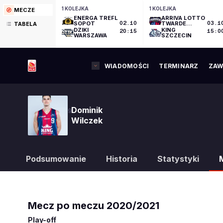
1 KOLEJKA
1 KOLEJKA
MECZE
ENERGA TREFL
ARRIVA LOTTO
SOPOT
02.10
TWARDE
03.1
TABELA
PIERNIKI
DZIKI
KING
20:15
15:0
TORUŃ
WARSZAWA
SZCZECIN
WIADOMOŚCI
TERMINARZ
ZAW
Dominik
9
Wilczek
Podsumowanie
Historia
Statystyki
Mecz po meczu
2020/2021
Play-off