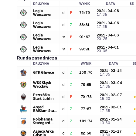
DRUŻYNA
WYNIK
DATA
S5
LOGO DRUŻYNY
Legia
2021-04-08
d
P
72
:
79
Warszawa
17:35
Legia
2021-04-06
d
Z
88
:
81
Warszawa
17:35
Legia
2021-04-03
w
P
90
:
67
Warszawa
20:25
Legia
2021-04-01
w
P
99
:
91
Warszawa
20:35
Runda zasadnicza
DRUŻYNA
WYNIK
DATA
S
LOGO DRUŻYNY
2021-03-14
GTK Gliwice
d
Z
100
:
70
17:35
WKS Śląsk
2021-03-04
d
Z
79
:
65
Wrocław
17:35
Pszczółka
2021-02-07
d
P
70
:
78
Start Lublin
15:30
Arged
2021-02-01
d
Z
77
:
67
BMSlam Stal
17:35
Ostrów Wlkp.
Polpharma
2021-01-24
d
Z
101
:
74
Starogard
19:30
Gdański
Asseco Arka
2021-01-17
d
Z
82
:
50
Gdynia
19:30