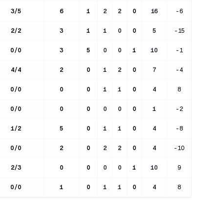
3
/
5
6
1
2
2
0
16
-6
2
/
2
3
1
1
0
0
5
-15
0
/
0
3
5
0
0
1
10
-1
4
/
4
2
0
1
2
0
7
-4
0
/
0
0
0
1
1
0
4
8
0
/
0
0
0
0
0
0
1
-2
1
/
2
5
0
1
1
0
4
-8
0
/
0
2
0
2
2
0
4
-10
2
/
3
0
0
0
0
1
10
9
0
/
0
1
0
1
1
0
4
8