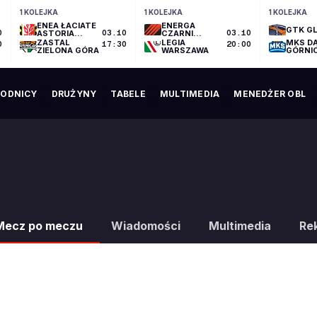
1 KOLEJKA
1 KOLEJKA
1 KOLEJKA
ENEA ŁACIATE
ENERGA
GTK GL
0
ASTORIA
03.10
CZARNI
03.10
BYDGOSZCZ
SŁUPSK
ZASTAL
LEGIA
MKS D
0
17:30
20:00
ZIELONA GÓRA
WARSZAWA
GÓRNI
ODNICY
DRUŻYNY
TABELE
MULTIMEDIA
MENEDŻER OBL
Mecz po meczu
Wiadomości
Multimedia
Re