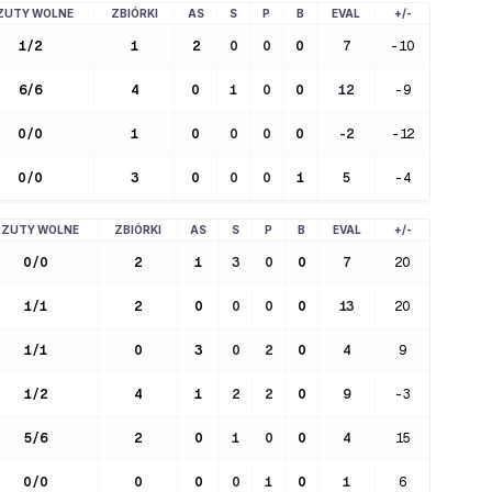
ZUTY WOLNE
ZBIÓRKI
AS
S
P
B
EVAL
+/-
1
/
2
1
2
0
0
0
7
-10
6
/
6
4
0
1
0
0
12
-9
0
/
0
1
0
0
0
0
-2
-12
0
/
0
3
0
0
0
1
5
-4
RZUTY WOLNE
ZBIÓRKI
AS
S
P
B
EVAL
+/-
0
/
0
2
1
3
0
0
7
20
1
/
1
2
0
0
0
0
13
20
1
/
1
0
3
0
2
0
4
9
1
/
2
4
1
2
2
0
9
-3
5
/
6
2
0
1
0
0
4
15
0
/
0
0
0
0
1
0
1
6