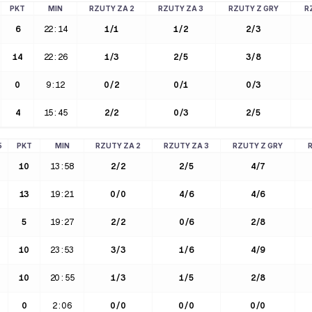
PKT
MIN
RZUTY ZA 2
RZUTY ZA 3
RZUTY Z GRY
R
6
22:14
1
/
1
1
/
2
2
/
3
14
22:26
1
/
3
2
/
5
3
/
8
0
9:12
0
/
2
0
/
1
0
/
3
4
15:45
2
/
2
0
/
3
2
/
5
5
PKT
MIN
RZUTY ZA 2
RZUTY ZA 3
RZUTY Z GRY
10
13:58
2
/
2
2
/
5
4
/
7
13
19:21
0
/
0
4
/
6
4
/
6
5
19:27
2
/
2
0
/
6
2
/
8
10
23:53
3
/
3
1
/
6
4
/
9
10
20:55
1
/
3
1
/
5
2
/
8
0
2:06
0
/
0
0
/
0
0
/
0