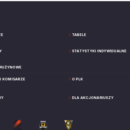
ZE
TABELE
Y
STATYSTYKI INDYWIDUALNE
DRUŻYNOWE
 I KOMISARZE
O PLK
NY
DLA AKCJONARIUSZY