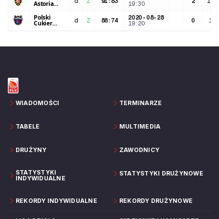
d
Z
91
:
83
2
10:
Astoria
19:30
Bydgoszcz
Polski
2020-08-28
d
Z
88
:
74
0
1:3
Cukier
19:20
Toruń
WIADOMOŚCI
TERMINARZE
TABELE
MULTIMEDIA
DRUŻYNY
ZAWODNICY
STATYSTYKI
STATYSTYKI DRUŻYNOWE
INDYWIDUALNE
REKORDY INDYWIDUALNE
REKORDY DRUŻYNOWE