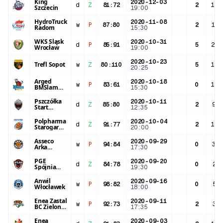
King
2020-12-03
d
Z
81
:
72
2
15:
Szczecin
19:00
HydroTruck
2020-11-08
w
P
87
:
80
2
12:
Radom
15:30
WKS Śląsk
2020-10-31
d
P
85
:
91
5
21:
Wrocław
19:00
2020-10-23
Trefl Sopot
w
Z
80
:
110
5
11:
20:25
Arged
2020-10-18
w
P
83
:
61
0
18:
BMSlam
15:30
Stal
Ostrów
Pszczółka
2020-10-11
Wlkp.
d
Z
85
:
80
2
9:0
Start
12:35
Lublin
Polpharma
2020-10-04
d
Z
91
:
77
2
10:
Starogard
20:00
Gdański
Asseco
2020-09-29
w
P
94
:
84
0
3:2
Arka
17:30
Gdynia
PGE
2020-09-20
d
Z
84
:
78
0
2:4
Spójnia
19:30
Stargard
Anwil
2020-09-16
w
P
98
:
82
0
5:3
Włocławek
18:00
Enea Zastal
2020-09-11
w
P
92
:
73
2
3:3
BC Zielona
17:35
Góra
Enea
2020-09-03