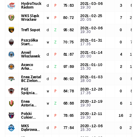
HydroTruck
2021-03-06
d
P
75
:
83
3
8:5
Radom
19:30
WKS Śląsk
2021-02-25
w
P
80
:
72
7
21:
Wrocław
20:05
2021-02-06
Trefl Sopot
d
Z
95
:
82
0
8:1
19:30
Pszczółka
2021-01-31
w
Z
70
:
75
0
7:5
Start
17:35
Lublin
Anwil
2021-01-14
d
P
81
:
87
4
12:
Włocławek
20:00
Asseco
2021-01-10
d
Z
97
:
89
2
13:
Arka
15:30
Gdynia
Enea Zastal
2021-01-03
d
P
86
:
92
0
8:1
BC Zielona
18:00
Góra
PGE
2020-12-28
w
P
84
:
78
0
8:1
Spójnia
17:35
Stargard
Enea
2020-12-19
w
Z
68
:
88
6
16:
Astoria
19:30
Bydgoszcz
Polski
2020-12-11
w
P
78
:
65
16
28:
Cukier
19:30
Toruń
MKS
2020-12-06
d
P
77
:
84
0
21:
Dąbrowa
15:30
Górnicza