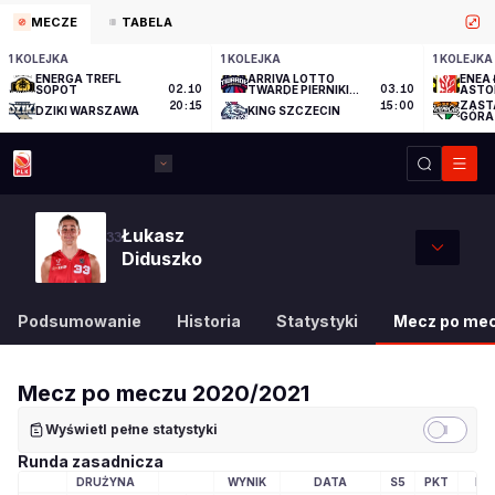
MECZE
TABELA
1 KOLEJKA
1 KOLEJKA
1 KOLEJKA
ENERGA TREFL
ARRIVA LOTTO
ENEA 
SOPOT
02.10
TWARDE PIERNIKI
03.10
ASTO
TORUŃ
ZAST
20:15
15:00
DZIKI WARSZAWA
KING SZCZECIN
GÓRA
Łukasz
33
Diduszko
Podsumowanie
Historia
Statystyki
Mecz po me
Mecz po meczu
2020/2021
Wyświetl pełne statystyki
Runda zasadnicza
DRUŻYNA
WYNIK
DATA
S5
PKT
MI
LOGO DRUŻYNY