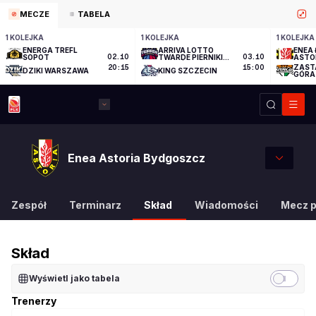
MECZE
TABELA
1 KOLEJKA
1 KOLEJKA
1 KOLEJKA
ENERGA TREFL
ARRIVA LOTTO
ENEA 
SOPOT
02.10
TWARDE PIERNIKI
03.10
ASTO
TORUŃ
ZAST
20:15
15:00
DZIKI WARSZAWA
KING SZCZECIN
GÓRA
Enea Astoria Bydgoszcz
Zespół
Terminarz
Skład
Wiadomości
Mecz 
Skład
Wyświetl jako tabela
Trenerzy