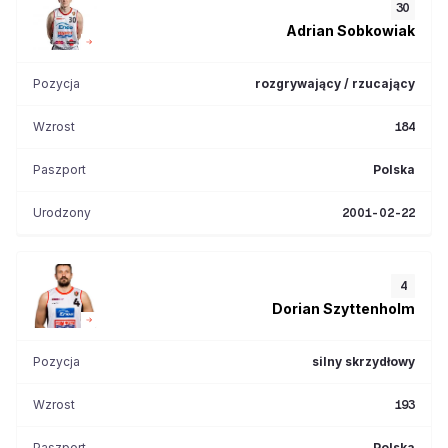
30
Adrian
Sobkowiak
Pozycja
rozgrywający / rzucający
Wzrost
184
Paszport
Polska
Urodzony
2001-02-22
4
Dorian
Szyttenholm
Pozycja
silny skrzydłowy
Wzrost
193
Paszport
Polska