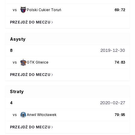
vs
Polski Cukier Toruń
69
:
72
PRZEJDŹ DO MECZU
Asysty
8
2019-12-30
vs
GTK Gliwice
74
:
83
PRZEJDŹ DO MECZU
Straty
4
2020-02-27
vs
Anwil Włocławek
79
:
95
PRZEJDŹ DO MECZU