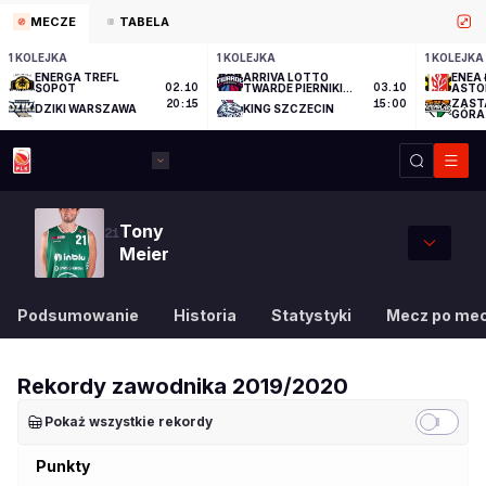
MECZE
TABELA
1 KOLEJKA
1 KOLEJKA
1 KOLEJKA
ENERGA TREFL
ARRIVA LOTTO
ENEA 
SOPOT
02.10
TWARDE PIERNIKI
03.10
ASTO
TORUŃ
ZAST
20:15
15:00
DZIKI WARSZAWA
KING SZCZECIN
GÓRA
Tony
21
Meier
Podsumowanie
Historia
Statystyki
Mecz po me
Rekordy zawodnika
2019/2020
Pokaż wszystkie rekordy
Punkty