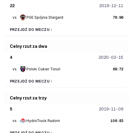
22
2019-12-11
vs
PGE Spójnia Stargard
76
:
96
PRZEJDŹ DO MECZU
Celny rzut za dwa
4
2020-02-15
vs
Polski Cukier Toruń
69
:
72
PRZEJDŹ DO MECZU
Celny rzut za trzy
5
2019-11-09
vs
HydroTruck Radom
106
:
83
PRZEJDŹ DO MECZU