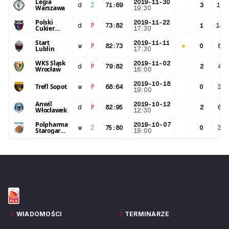
Legia
2019-11-30
d
Z
71
:
69
3
18:
Warszawa
19:30
Polski
2019-11-22
d
P
73
:
82
1
14:
Cukier
17:30
Toruń
Start
2019-11-11
w
P
82
:
73
0
6:0
Lublin
17:30
WKS Śląsk
2019-11-02
d
P
79
:
82
2
4:5
Wrocław
16:00
2019-10-18
Trefl Sopot
w
P
68
:
64
0
3:0
19:00
Anwil
2019-10-12
d
P
82
:
95
2
6:5
Włocławek
12:30
Polpharma
2019-10-07
w
Z
75
:
80
0
3:0
Starogard
19:00
Gdański
WIADOMOŚCI
TERMINARZE