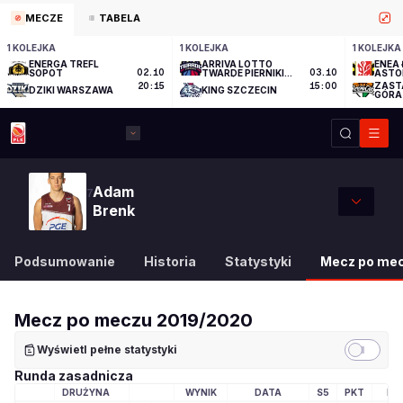
MECZE
TABELA
1 KOLEJKA
1 KOLEJKA
1 KOLEJKA
ENERGA TREFL
ARRIVA LOTTO
ENEA 
SOPOT
02.10
TWARDE PIERNIKI
03.10
ASTO
TORUŃ
ZAST
20:15
15:00
DZIKI WARSZAWA
KING SZCZECIN
GÓRA
Adam
7
Brenk
Podsumowanie
Historia
Statystyki
Mecz po me
Mecz po meczu
2019/2020
Wyświetl pełne statystyki
Runda zasadnicza
DRUŻYNA
WYNIK
DATA
S5
PKT
MI
LOGO DRUŻYNY