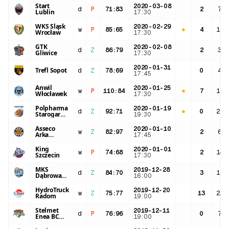
Start
2020-03-08
d
P
71
:
83
2
7:0
Lublin
17:30
WKS Śląsk
2020-02-29
w
P
85
:
65
4
12:
Wrocław
17:30
GTK
2020-02-08
d
Z
86
:
79
2
3:0
Gliwice
17:30
2020-01-31
Trefl Sopot
d
Z
78
:
69
0
4:2
17:45
Anwil
2020-01-25
w
P
110
:
84
7
19:
Włocławek
17:30
Polpharma
2020-01-19
d
Z
92
:
71
0
21:
Starogard
19:30
Gdański
Asseco
2020-01-10
w
Z
82
:
97
2
6:0
Arka
17:45
Gdynia
King
2020-01-01
w
P
74
:
68
2
14:
Szczecin
17:30
MKS
2019-12-28
d
Z
84
:
70
3
14:
Dąbrowa
16:00
Górnicza
HydroTruck
2019-12-20
w
Z
75
:
77
13
21:
Radom
19:00
Stelmet
2019-12-11
d
P
76
:
96
0
7:1
Enea BC
19:00
Zielona
Góra