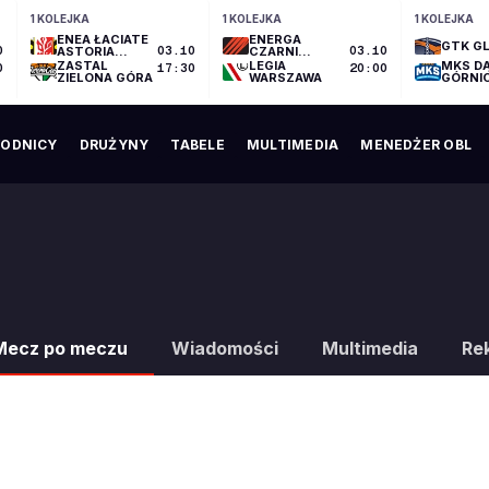
1 KOLEJKA
1 KOLEJKA
1 KOLEJKA
ENEA ŁACIATE
ENERGA
GTK GL
0
ASTORIA
03.10
CZARNI
03.10
BYDGOSZCZ
SŁUPSK
ZASTAL
LEGIA
MKS D
0
17:30
20:00
ZIELONA GÓRA
WARSZAWA
GÓRNI
ODNICY
DRUŻYNY
TABELE
MULTIMEDIA
MENEDŻER OBL
Mecz po meczu
Wiadomości
Multimedia
Re