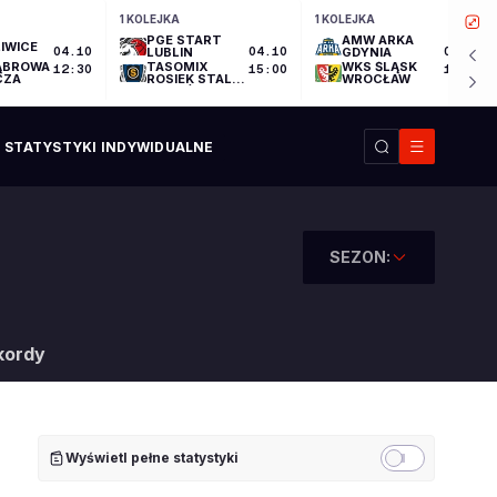
1 KOLEJKA
1 KOLEJKA
PGE START
AMW ARKA
IWICE
04.10
LUBLIN
04.10
GDYNIA
04.10
ĄBROWA
TASOMIX
WKS ŚLĄSK
12:30
15:00
17:30
CZA
ROSIEK STAL
WROCŁAW
OSTRÓW
WIELKOPOLSKI
STATYSTYKI INDYWIDUALNE
SEZON:
kordy
Wyświetl pełne statystyki