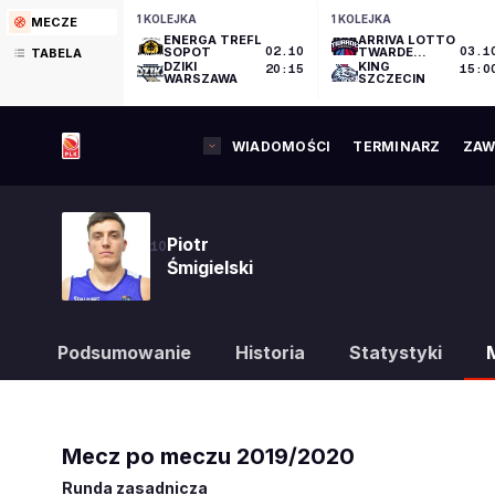
1 KOLEJKA
1 KOLEJKA
MECZE
ENERGA TREFL
ARRIVA LOTTO
SOPOT
02.10
TWARDE
03.1
TABELA
PIERNIKI
DZIKI
KING
20:15
15:0
TORUŃ
WARSZAWA
SZCZECIN
WIADOMOŚCI
TERMINARZ
ZAW
Piotr
10
Śmigielski
Podsumowanie
Historia
Statystyki
Mecz po meczu
2019/2020
Runda zasadnicza