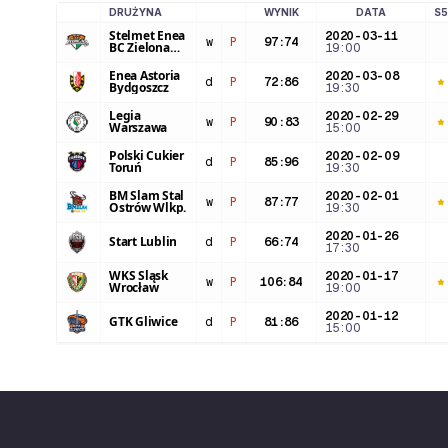
DRUŻYNA
WYNIK
DATA
S5
LOGO DRUŻYNY
Stelmet Enea
2020-03-11
w
P
97
:
74
BC Zielona
19:00
Góra
Enea Astoria
2020-03-08
d
P
72
:
86
Bydgoszcz
19:30
Legia
2020-02-29
w
P
90
:
83
Warszawa
15:00
Polski Cukier
2020-02-09
d
P
85
:
96
Toruń
19:30
BM Slam Stal
2020-02-01
w
P
87
:
77
Ostrów Wlkp.
19:30
2020-01-26
Start Lublin
d
P
66
:
74
17:30
WKS Śląsk
2020-01-17
w
P
106
:
84
Wrocław
19:00
2020-01-12
GTK Gliwice
d
P
81
:
86
15:00