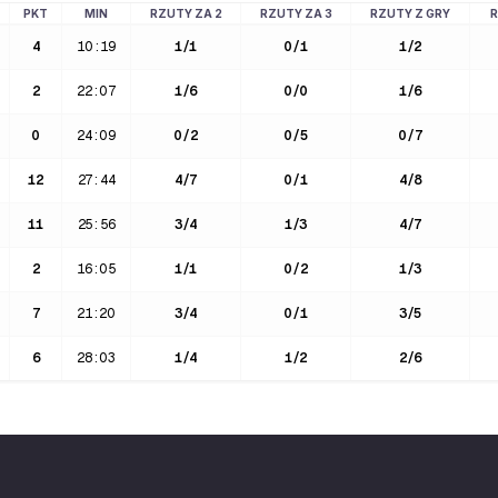
PKT
MIN
RZUTY ZA 2
RZUTY ZA 3
RZUTY Z GRY
R
4
10:19
1
/
1
0
/
1
1
/
2
2
22:07
1
/
6
0
/
0
1
/
6
0
24:09
0
/
2
0
/
5
0
/
7
12
27:44
4
/
7
0
/
1
4
/
8
11
25:56
3
/
4
1
/
3
4
/
7
2
16:05
1
/
1
0
/
2
1
/
3
7
21:20
3
/
4
0
/
1
3
/
5
6
28:03
1
/
4
1
/
2
2
/
6