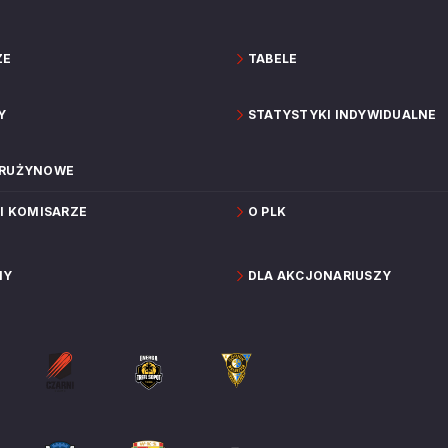
ZE
TABELE
Y
STATYSTYKI INDYWIDUALNE
DRUŻYNOWE
 I KOMISARZE
O PLK
NY
DLA AKCJONARIUSZY