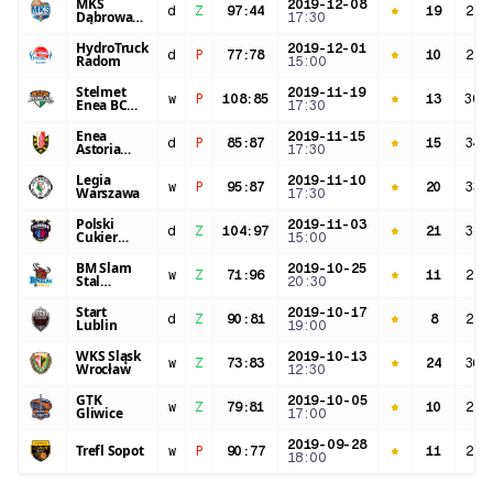
MKS
2019-12-08
d
Z
97
:
44
19
25:
Dąbrowa
17:30
Górnicza
HydroTruck
2019-12-01
d
P
77
:
78
10
25:
Radom
15:00
Stelmet
2019-11-19
w
P
108
:
85
13
30:
Enea BC
17:30
Zielona
Góra
Enea
2019-11-15
d
P
85
:
87
15
34:
Astoria
17:30
Bydgoszcz
Legia
2019-11-10
w
P
95
:
87
20
33:
Warszawa
17:30
Polski
2019-11-03
d
Z
104
:
97
21
36:
Cukier
15:00
Toruń
BM Slam
2019-10-25
w
Z
71
:
96
11
22:
Stal
20:30
Ostrów
Wlkp.
Start
2019-10-17
d
Z
90
:
81
8
22:
Lublin
19:00
WKS Śląsk
2019-10-13
w
Z
73
:
83
24
36:
Wrocław
12:30
GTK
2019-10-05
w
Z
79
:
81
10
27:
Gliwice
17:00
2019-09-28
Trefl Sopot
w
P
90
:
77
11
25:
18:00