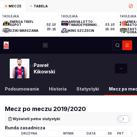
MECZE
TABELA
1 KOLEJKA
1 KOLEJKA
1 KOLEJKA
ENERGA TREFL
ARRIVA LOTTO
ENEA 
SOPOT
02.10
TWARDE PIERNIKI
03.10
ASTO
TORUŃ
ZAST
20:15
15:00
DZIKI WARSZAWA
KING SZCZECIN
GÓRA
Paweł
11
Kikowski
Podsumowanie
Historia
Statystyki
Mecz po me
Mecz po meczu
2019/2020
Wyświetl pełne statystyki
Runda zasadnicza
DRUŻYNA
WYNIK
DATA
S5
PKT
MI
LOGO DRUŻYNY