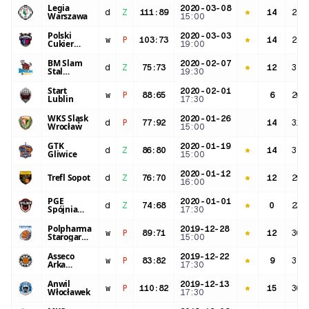
Legia
2020-03-08
d
Z
111
:
89
14
26:
Warszawa
15:00
Polski
2020-03-03
w
P
103
:
73
14
28:
Cukier
19:00
Toruń
BM Slam
2020-02-07
d
Z
75
:
73
12
31:
Stal
19:30
Ostrów
Wlkp.
Start
2020-02-01
w
P
88
:
65
6
20:
Lublin
17:30
WKS Śląsk
2020-01-26
d
P
77
:
92
14
31:
Wrocław
15:00
GTK
2020-01-19
d
Z
86
:
80
14
32:
Gliwice
15:00
2020-01-12
Trefl Sopot
d
Z
76
:
70
12
29:
16:00
PGE
2020-01-01
d
Z
74
:
68
0
23:
Spójnia
17:30
Stargard
Polpharma
2019-12-28
w
P
89
:
71
12
30:
Starogard
15:00
Gdański
Asseco
2019-12-22
w
P
83
:
82
9
35:
Arka
17:30
Gdynia
Anwil
2019-12-13
w
P
110
:
82
15
30:
Włocławek
17:30