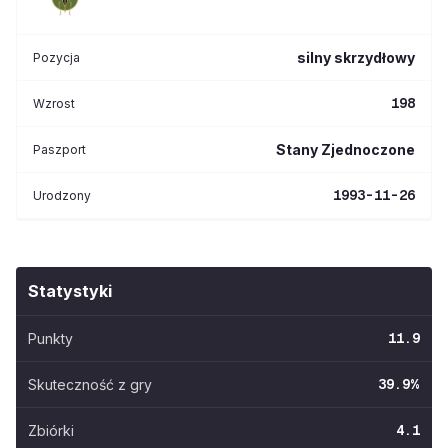
silny skrzydłowy
Pozycja
198
Wzrost
Stany Zjednoczone
Paszport
1993-11-26
Urodzony
Statystyki
Punkty
11.9
Skuteczność z gry
39.9
%
Zbiórki
4.1