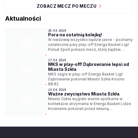
ZOBACZ MECZ PO MECZU
Aktualności
25.04.2019
Pora na ostatnią kolejkę!
W niedzielę wszystko będzie jasne - poznamy
ostateczne pary play-off Energa Basket Ligi!
Polsat Sport pokaże mecz, który będzie
decydował o czwartym miejscu, czyli starcie
Anwilu z Arged BMSlam Stalą. Na pozostałe
17.04.2019
MKS w play-off! Dąbrowianie lepsi od
spotkania zapraszamy do serwisu Emocje.TV
Miasta Szkła
MKS zagra w play-off Energa Basket Ligi!
Dąbrowanie pokonali Miasto Szkła Krosno
88:82.
14.04.2019
Ważne zwycięstwo Miasta Szkła
Miasto Szkła wygrało ważne spotkanie w
kontekście utrzymania w Energa Basket Lidze.
Krośnianie pokonali przed własną
publicznością AZS Koszalin 93:86.