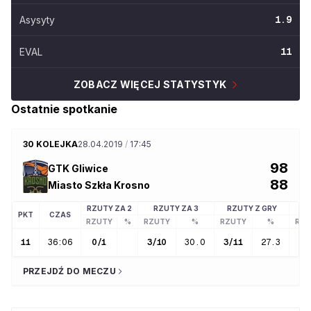
Asysyty
1.9
EVAL
11
ZOBACZ WIĘCEJ STATYSTYK
Ostatnie spotkanie
30 KOLEJKA
28.04.2019
/
17:45
98
GTK Gliwice
88
Miasto Szkła Krosno
RZUTY ZA 2
RZUTY ZA 3
RZUTY Z GRY
R
PKT
CZAS
RZUTY
%
RZUTY
%
RZUTY
%
RZU
11
36:06
0
/
1
3
/
10
30.0
3
/
11
27.3
2
/
PRZEJDŹ DO MECZU