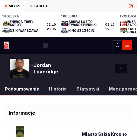
MECZE
TABELA
1 KOLEJKA
1 KOLEJKA
1 KOLEJKA
ENERGA TREFL
ARRIVA LOTTO
ENEA 
SOPOT
02.10
TWARDE PIERNIKI
03.10
ASTO
TORUŃ
ZAST
20:15
15:00
DZIKI WARSZAWA
KING SZCZECIN
GÓRA
Jordan
33
Loveridge
Podsumowanie
Historia
Statystyki
Mecz po me
Informacje
Miasto Szkła Krosno