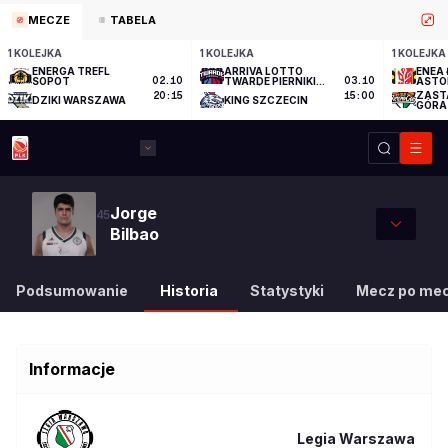
MECZE
TABELA
1 KOLEJKA
1 KOLEJKA
1 KOLEJKA
ENERGA TREFL
ARRIVA LOTTO
ENEA 
SOPOT
02.10
TWARDE PIERNIKI
03.10
ASTO
TORUŃ
ZAST
20:15
15:00
DZIKI WARSZAWA
KING SZCZECIN
GÓRA
Jorge
45
Bilbao
Podsumowanie
Historia
Statystyki
Mecz po me
Informacje
Legia Warszawa