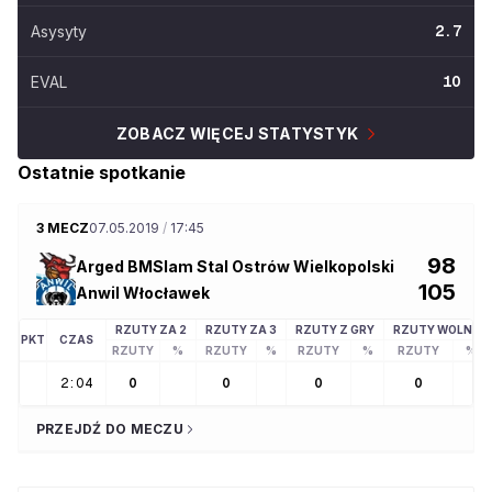
Asysyty
2.7
EVAL
10
ZOBACZ WIĘCEJ STATYSTYK
Ostatnie spotkanie
3 MECZ
07.05.2019
/
17:45
98
Arged BMSlam Stal Ostrów Wielkopolski
105
Anwil Włocławek
RZUTY ZA 2
RZUTY ZA 3
RZUTY Z GRY
RZUTY WOLNE
PKT
CZAS
RZUTY
%
RZUTY
%
RZUTY
%
RZUTY
%
2:04
0
0
0
0
PRZEJDŹ DO MECZU