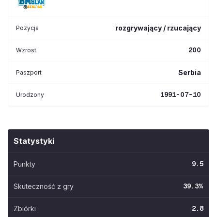
rozgrywający / rzucający
Pozycja
200
Wzrost
Serbia
Paszport
1991-07-10
Urodzony
Statystyki
Punkty
9.5
Skuteczność z gry
39.3
%
Zbiórki
2.8