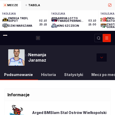
MECZE
TABELA
1 KOLEJKA
1 KOLEJKA
1 KOLEJKA
ENERGA TREFL
ARRIVA LOTTO
ENEA 
SOPOT
02.10
TWARDE PIERNIKI
03.10
ASTO
TORUŃ
ZAST
20:15
15:00
DZIKI WARSZAWA
KING SZCZECIN
GÓRA
Nemanja
14
Jaramaz
Podsumowanie
Historia
Statystyki
Mecz po me
Informacje
Arged BMSlam Stal Ostrów Wielkopolski