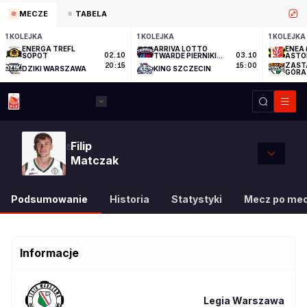
MECZE
TABELA
1 KOLEJKA
1 KOLEJKA
1 KOLEJKA
ENERGA TREFL
ARRIVA LOTTO
ENEA 
SOPOT
02.10
TWARDE PIERNIKI
03.10
ASTO
TORUŃ
ZAST
20:15
15:00
DZIKI WARSZAWA
KING SZCZECIN
GÓRA
Filip
8
Matczak
Podsumowanie
Historia
Statystyki
Mecz po me
Informacje
Legia Warszawa