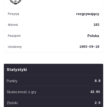
rozgrywający
Pozycja
183
Wzrost
Polska
Paszport
1993-09-18
Urodzony
Statystyki
Punkty
8.8
Skuteczność z gry
42.6
%
Zbiórki
2.5