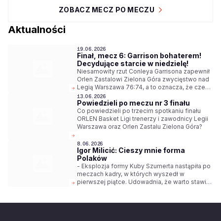
ZOBACZ MECZ PO MECZU
Aktualności
19.06.2026
Finał, mecz 6: Garrison bohaterem!
Decydujące starcie w niedzielę!
Niesamowity rzut Conleya Garrisona zapewnił
Orlen Zastalowi Zielona Góra zwycięstwo nad
Legią Warszawa 76:74, a to oznacza, że czeka
nas decydujący, siódmy mecz finałowy! Gramy
13.06.2026
Powiedzieli po meczu nr 3 finału
już w niedzielę o godz. 19:00, transmisja w
Polsat Sport 1.
Co powiedzieli po trzecim spotkaniu finału
ORLEN Basket Ligi trenerzy i zawodnicy Legii
Warszawa oraz Orlen Zastalu Zielona Góra?
8.06.2026
Igor Milicić: Cieszy mnie forma
Polaków
- Eksplozja formy Kuby Szumerta nastąpiła po
meczach kadry, w których wyszedł w
pierwszej piątce. Udowadnia, że warto stawiać
na młodzież. Andrzej Pluta gra jak profesor.
Ludzie pytają mnie o jego status i możliwości -
mówi Igor Milicić, selekcjoner reprezentacji
Polski.