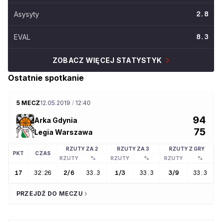
Asysyty
2.8
EVAL
8.3
ZOBACZ WIĘCEJ STATYSTYK
Ostatnie spotkanie
5 MECZ
12.05.2019
/
12:40
94
Arka Gdynia
75
Legia Warszawa
RZUTY ZA 2
RZUTY ZA 3
RZUTY Z GRY
PKT
CZAS
RZUTY
%
RZUTY
%
RZUTY
%
17
32:26
2
/
6
33.3
1
/
3
33.3
3
/
9
33.3
PRZEJDŹ DO MECZU