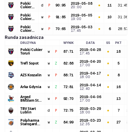
Polski
2019-05-08
d
P
90
:
95
11
31:45
Cukier
20:00
Toruń
Polski
2019-05-05
w
P
91
:
85
10
31:36
Cukier
19:00
Toruń
Polski
2019-05-03
w
P
70
:
65
6
28:57
Cukier
17:45
Toruń
Runda zasadnicza
DRUŻYNA
WYNIK
DATA
S5
PKT
M
LOGO DRUŻYNY
Polski Cukier
2019-04-28
w
P
87
:
71
18
25
Toruń
17:45
2019-04-20
Trefl Sopot
w
Z
82
:
88
5
24
17:00
2019-04-17
AZS Koszalin
w
P
88
:
71
8
29
18:00
2019-04-14
Arka Gdynia
w
Z
72
:
81
16
29
12:40
Arged
2019-04-06
w
P
92
:
70
13
32
BMSlam Stal
17:00
Ostrów
Wielkopolski
TBV Start
2019-03-29
d
P
72
:
75
7
30
Lublin
18:00
Polpharma
2019-03-23
w
Z
84
:
99
27
35
Starogard
12:35
Gdański