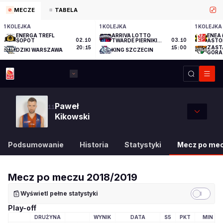
MECZE
TABELA
1 KOLEJKA
1 KOLEJKA
1 KOLEJKA
ENERGA TREFL
ARRIVA LOTTO
ENEA 
SOPOT
02.10
TWARDE PIERNIKI
03.10
ASTO
TORUŃ
ZAST
20:15
15:00
DZIKI WARSZAWA
KING SZCZECIN
GÓRA
Paweł
11
Kikowski
Podsumowanie
Historia
Statystyki
Mecz po me
Mecz po meczu
2018/2019
Wyświetl pełne statystyki
Play-off
DRUŻYNA
WYNIK
DATA
S5
PKT
MIN
LOGO DRUŻYNY