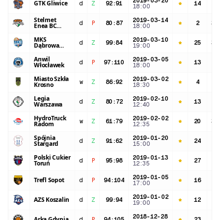
2019-03-20
GTK Gliwice
d
Z
92
:
91
14
26
18:00
Stelmet
2019-03-14
d
P
80
:
87
2
30
Enea BC
18:00
Zielona Góra
MKS
2019-03-10
d
Z
99
:
84
25
30
Dąbrowa
19:00
Górnicza
Anwil
2019-03-05
d
P
97
:
110
13
24
Włocławek
18:00
Miasto Szkła
2019-03-02
w
Z
86
:
92
4
21
Krosno
18:30
Legia
2019-02-10
d
Z
80
:
72
13
32
Warszawa
12:40
HydroTruck
2019-02-02
w
Z
61
:
79
20
36
Radom
12:35
Spójnia
2019-01-20
d
Z
91
:
62
24
21
Stargard
15:00
Polski Cukier
2019-01-13
d
P
95
:
98
27
34
Toruń
12:35
2019-01-05
Trefl Sopot
d
P
94
:
104
16
33
17:00
2019-01-02
AZS Koszalin
d
Z
99
:
94
12
41
19:00
2018-12-28
Arka Gdynia
d
P
94
:
105
23
35