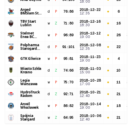
18:00
Arged
2018-12-22
d
P
76
:
86
6
26
BMSlam Stal
12:35
Ostrów
Wielkopolski
TBV Start
2018-12-16
w
Z
71
:
80
16
29
Lublin
18:30
Stelmet
2018-12-12
w
P
96
:
89
26
35
Enea BC
19:00
Zielona Góra
Polpharma
2018-12-08
d
P
91
:
101
22
37
Starogard
12:35
Gdański
2018-11-23
GTK Gliwice
w
P
95
:
81
4
26
19:00
Miasto Szkła
2018-11-03
d
Z
74
:
66
10
33
Krosno
15:00
Legia
2018-10-28
w
P
75
:
70
11
32
Warszawa
17:00
HydroTruck
2018-10-21
d
Z
92
:
71
21
25
Radom
12:40
Anwil
2018-10-14
w
P
86
:
82
18
33
Włocławek
19:00
Spójnia
2018-10-06
w
Z
64
:
95
21
25
Stargard
12:40