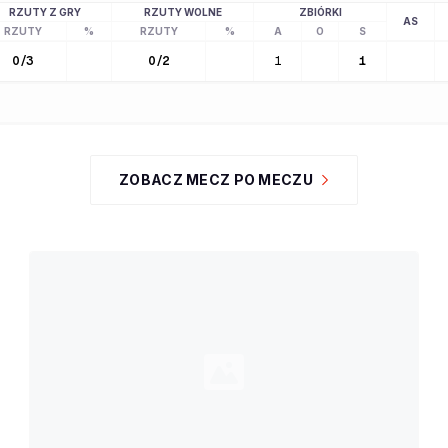
RZUTY Z GRY
RZUTY WOLNE
ZBIÓRKI
AS
RZUTY
%
RZUTY
%
A
O
S
0
/
3
0
/
2
1
1
ZOBACZ MECZ PO MECZU