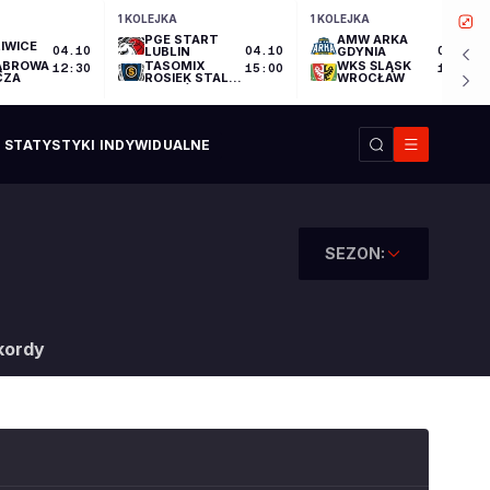
1 KOLEJKA
1 KOLEJKA
PGE START
AMW ARKA
IWICE
04.10
LUBLIN
04.10
GDYNIA
04.10
ĄBROWA
TASOMIX
WKS ŚLĄSK
12:30
15:00
17:30
CZA
ROSIEK STAL
WROCŁAW
OSTRÓW
WIELKOPOLSKI
STATYSTYKI INDYWIDUALNE
SEZON:
kordy