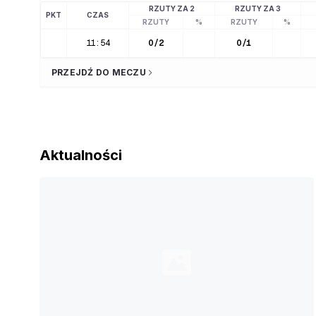
RZUTY ZA 2
RZUTY ZA 3
PKT
CZAS
RZUTY
%
RZUTY
%
11:54
0
/
2
0
/
1
PRZEJDŹ DO MECZU
Aktualności