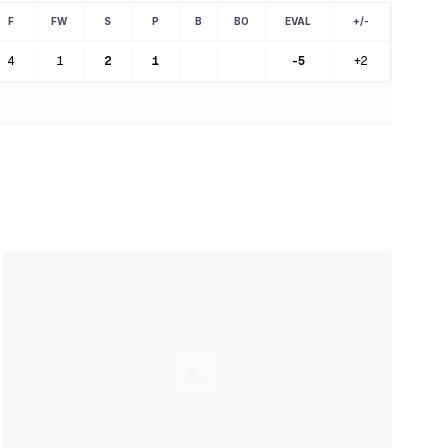
F
FW
S
P
B
BO
EVAL
+/-
4
1
2
1
-5
+2