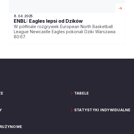
8.04.2025
ENBL: Eagles lepsi od Dzików
W półfinale rozgrywek European North Basketball
League Newcastle Eagles pokonali Dziki Warszawa
80:67.
ZE
TABELE
Y
STATYSTYKI INDYWIDUALNE
DRUŻYNOWE