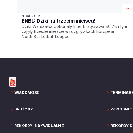
9.04.2025
ENBL: Dziki na trzecim miejscu!
Dziki Warszawa pokonały Inter Bratysława 80:78 i tym
zajęły trzecie miejsce w rozgrywkach European
North Basketball League.
WIADOMOŚCI
TERMINAR
DRUŻYNY
ZAWODNIC
REKORDY INDYWIDUALNE
REKORDY 