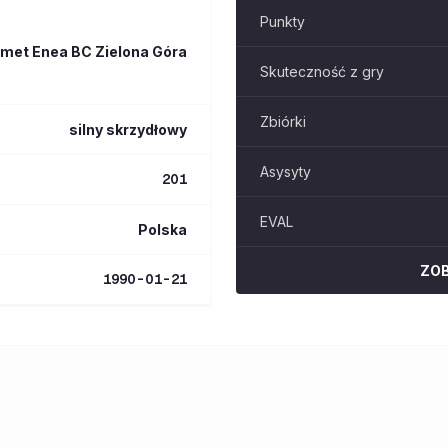
Punkty
lmet Enea BC Zielona Góra
Skuteczność z gry
Zbiórki
silny skrzydłowy
Asysyty
201
EVAL
Polska
ZO
1990-01-21