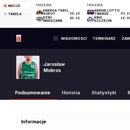
1 KOLEJKA
1 KOLEJKA
MECZE
ENERGA TREFL
ARRIVA LOTTO
SOPOT
02.10
TWARDE
03.1
TABELA
PIERNIKI
DZIKI
KING
20:15
15:0
TORUŃ
WARSZAWA
SZCZECIN
WIADOMOŚCI
TERMINARZ
ZAW
Jarosław
12
Mokros
Podsumowanie
Historia
Statystyki
Informacje