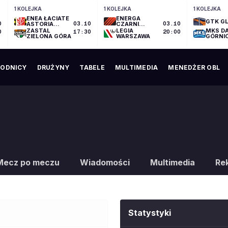
1 KOLEJKA
1 KOLEJKA
1 KOLEJKA
ENEA ŁACIATE
ENERGA
GTK GL
0
ASTORIA
03.10
CZARNI
03.10
BYDGOSZCZ
SŁUPSK
ZASTAL
LEGIA
MKS D
0
17:30
20:00
ZIELONA GÓRA
WARSZAWA
GÓRNI
ODNICY
DRUŻYNY
TABELE
MULTIMEDIA
MENEDŻER OBL
Mecz po meczu
Wiadomości
Multimedia
Re
Statystyki