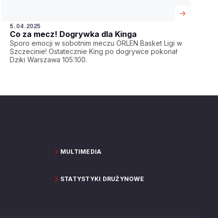
5.04.2025
Co za mecz! Dogrywka dla Kinga
Sporo emocji w sobotnim meczu ORLEN Basket Ligi w
Szczecinie! Ostatecznie King po dogrywce pokonał
Dziki Warszawa 105:100.
MULTIMEDIA
STATYSTYKI DRUŻYNOWE