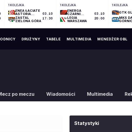
1 KOLEJKA
1 KOLEJKA
1 KOLEJKA
ENEA ŁACIATE
ENERGA
GTK GL
0
ASTORIA
03.10
CZARNI
03.10
BYDGOSZCZ
SŁUPSK
ZASTAL
LEGIA
MKS D
0
17:30
20:00
ZIELONA GÓRA
WARSZAWA
GÓRNI
ODNICY
DRUŻYNY
TABELE
MULTIMEDIA
MENEDŻER OBL
Mecz po meczu
Wiadomości
Multimedia
Re
Statystyki