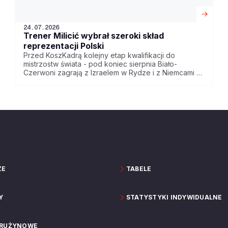
24.07.2026
Trener Milicić wybrał szeroki skład
reprezentacji Polski
Przed KoszKadrą kolejny etap kwalifikacji do
mistrzostw świata - pod koniec sierpnia Biało-
Czerwoni zagrają z Izraelem w Rydze i z Niemcami w
Ergo Arenie. Trener Igor Milicić wybrał szeroki skład
reprezentacji na te spotkania.
ZE
TABELE
Y
STATYSTYKI INDYWIDUALNE
DRUŻYNOWE