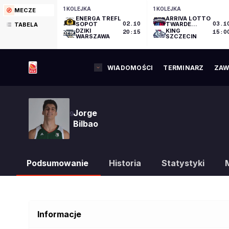
1 KOLEJKA
1 KOLEJKA
MECZE
ENERGA TREFL
ARRIVA LOTTO
SOPOT
02.10
TWARDE
03.1
TABELA
PIERNIKI
DZIKI
KING
20:15
15:0
TORUŃ
WARSZAWA
SZCZECIN
WIADOMOŚCI
TERMINARZ
ZAW
Jorge
9
Bilbao
Podsumowanie
Historia
Statystyki
Informacje