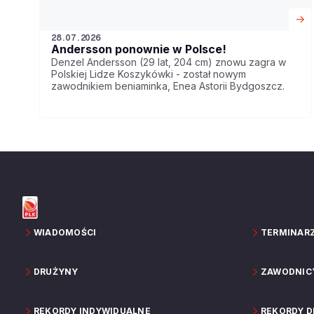
28.07.2026
Andersson ponownie w Polsce!
Denzel Andersson (29 lat, 204 cm) znowu zagra w
Polskiej Lidze Koszykówki - został nowym
zawodnikiem beniaminka, Enea Astorii Bydgoszcz.
WIADOMOŚCI
TERMINAR
DRUŻYNY
ZAWODNIC
REKORDY INDYWIDUALNE
REKORDY 