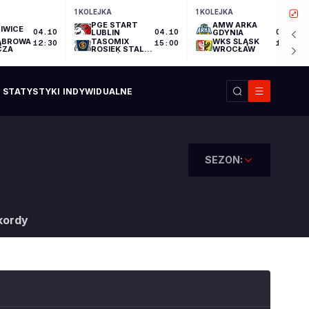
1 KOLEJKA
1 KOLEJKA
PGE START
AMW ARKA
IWICE
04.10
LUBLIN
04.10
GDYNIA
04.10
ĄBROWA
TASOMIX
WKS ŚLĄSK
12:30
15:00
17:30
CZA
ROSIEK STAL
WROCŁAW
OSTRÓW
WIELKOPOLSKI
STATYSTYKI INDYWIDUALNE
SEZON:
kordy