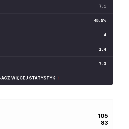
7.1
45.5
%
4
1.4
7.3
BACZ WIĘCEJ STATYSTYK
105
83