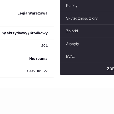
Punkty
Legia Warszawa
Skuteczność z gry
Zbiórki
ilny skrzydłowy / środkowy
Asysyty
201
EVAL
Hiszpania
ZO
1995-06-27