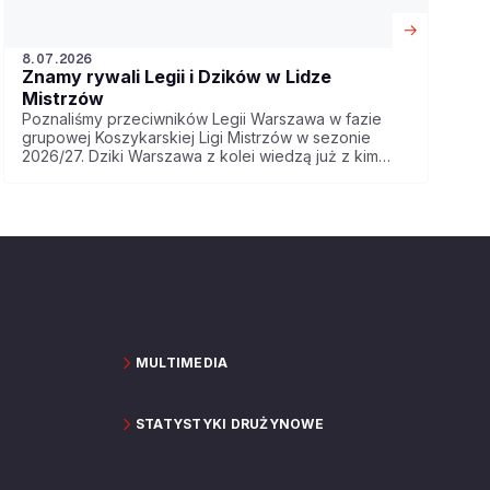
8.07.2026
Znamy rywali Legii i Dzików w Lidze
Mistrzów
Poznaliśmy przeciwników Legii Warszawa w fazie
grupowej Koszykarskiej Ligi Mistrzów w sezonie
2026/27. Dziki Warszawa z kolei wiedzą już z kim
zmierzą się w kwalifikacjach do tych rozgrywek.
MULTIMEDIA
STATYSTYKI DRUŻYNOWE