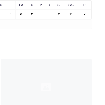
S
F
FW
S
P
B
BO
EVAL
+/-
3
6
2
2
11
-7