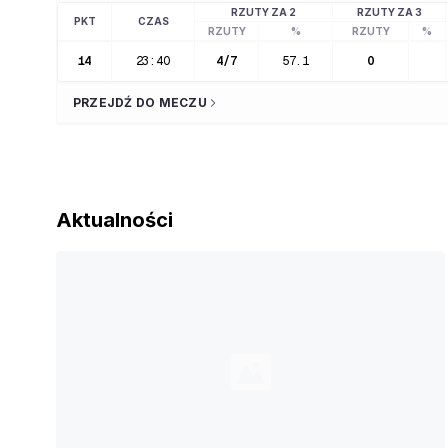
RZUTY ZA 2
RZUTY ZA 3
PKT
CZAS
RZUTY
%
RZUTY
%
14
23:40
4
/
7
57.1
0
PRZEJDŹ DO MECZU
Aktualności