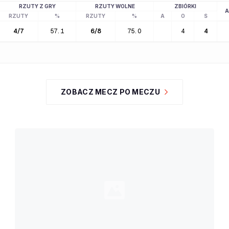
RZUTY Z GRY
RZUTY WOLNE
ZBIÓRKI
A
RZUTY
%
RZUTY
%
A
O
S
4
/
7
57.1
6
/
8
75.0
4
4
ZOBACZ MECZ PO MECZU