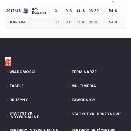
%
AZS
2017/18
31
0.6
11.8
26:30
54.0
Koszalin
KARIERA
31
0.6
11.8
26:30
54.0
WIADOMOŚCI
TERMINARZE
TABELE
MULTIMEDIA
DRUŻYNY
ZAWODNICY
STATYSTYKI
STATYSTYKI DRUŻYNOWE
INDYWIDUALNE
REKORDY INDYWIDUALNE
REKORDY DRUŻYNOWE