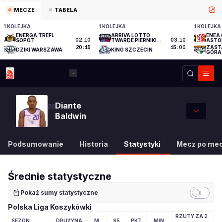
MECZE
TABELA
1 KOLEJKA
1 KOLEJKA
1 KOLEJKA
ENERGA TREFL
ARRIVA LOTTO
ENEA 
SOPOT
02.10
TWARDE PIERNIKI
03.10
ASTO
TORUŃ
ZAST
20:15
15:00
DZIKI WARSZAWA
KING SZCZECIN
GÓRA
Diante
20
Baldwin
Podsumowanie
Historia
Statystyki
Mecz po me
Średnie statystyczne
Pokaż sumy statystyczne
Polska Liga Koszykówki
RZUTY ZA 2
R
SEZON
DRUŻYNA
M
S5
PKT
MIN