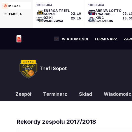
1 KOLEJKA
1 KOLEJKA
MECZE
ENERGA TREFL
ARRIVA LOTTO
SOPOT
02.10
TWARDE
03.1
TABELA
PIERNIKI
DZIKI
KING
20:15
15:0
TORUŃ
WARSZAWA
SZCZECIN
WIADOMOŚCI
TERMINARZ
ZAW
Trefl Sopot
Zespół
Terminarz
Skład
Wiadomośc
Rekordy zespołu
2017/2018