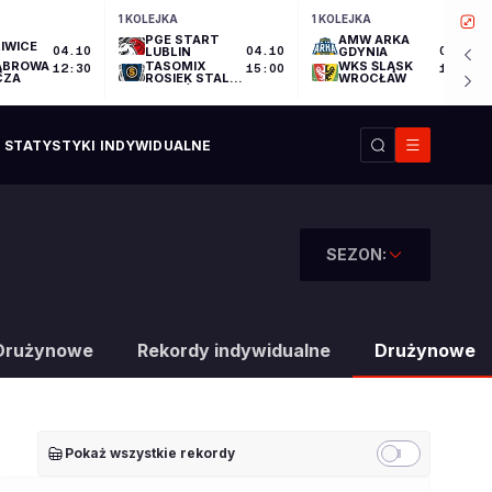
1 KOLEJKA
1 KOLEJKA
PGE START
AMW ARKA
IWICE
04.10
LUBLIN
04.10
GDYNIA
04.10
ĄBROWA
TASOMIX
WKS ŚLĄSK
12:30
15:00
17:30
CZA
ROSIEK STAL
WROCŁAW
OSTRÓW
WIELKOPOLSKI
STATYSTYKI INDYWIDUALNE
SEZON:
Drużynowe
Rekordy indywidualne
Drużynowe
Pokaż wszystkie rekordy