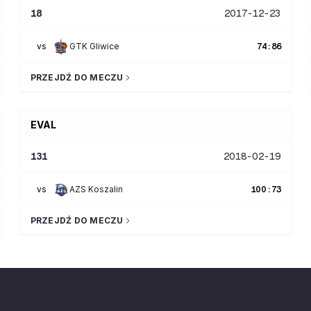
18
2017-12-23
vs
GTK Gliwice
74
:
86
PRZEJDŹ DO MECZU
EVAL
131
2018-02-19
vs
AZS Koszalin
100
:
73
PRZEJDŹ DO MECZU