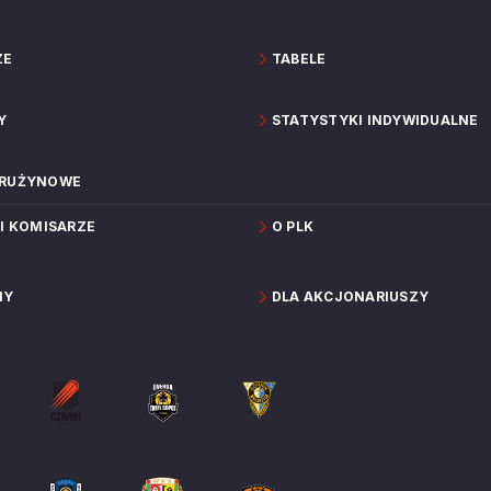
ZE
TABELE
Y
STATYSTYKI INDYWIDUALNE
DRUŻYNOWE
 I KOMISARZE
O PLK
NY
DLA AKCJONARIUSZY