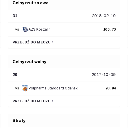
Celny rzut za dwa
31
2018-02-19
vs
AZS Koszalin
100
:
73
PRZEJDŹ DO MECZU
Celny rzut wolny
29
2017-10-09
vs
Polpharma Starogard Gdański
90
:
94
PRZEJDŹ DO MECZU
Straty