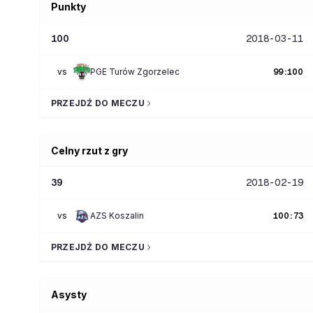
Punkty
100
2018-03-11
vs
PGE Turów Zgorzelec
99
:
100
PRZEJDŹ DO MECZU
Celny rzut z gry
39
2018-02-19
vs
AZS Koszalin
100
:
73
PRZEJDŹ DO MECZU
Asysty