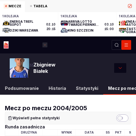
MECZE
TABELA
1 KOLEJKA
1 KOLEJKA
1 KOLEJKA
ENERGA TREFL
ARRIVA LOTTO
ENEA 
SOPOT
02.10
TWARDE PIERNIKI
03.10
ASTO
TORUŃ
ZAST
20:15
15:00
DZIKI WARSZAWA
KING SZCZECIN
GÓRA
Zbigniew
33
Białek
Podsumowanie
Historia
Statystyki
Mecz po me
Mecz po meczu
2004/2005
Wyświetl pełne statystyki
Runda zasadnicza
DRUŻYNA
WYNIK
DATA
S5
PKT
MIN
LOGO DRUŻYNY