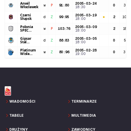
Anwil
2005-03-24
w
P
91
:
80
0
3:1
Włocławek
18:30
Czarni
2005-03-19
d
Z
99
:
95
2
10:0
Słupsk
18:00
Polonia
2005-03-09
w
P
103
:
76
2
18:4
SPEC
18:00
Warszawa
Gipsar
2005-03-05
d
Z
88
:
83
0
5:5
Stal
18:00
Ostrów
Wlkp.
Platinum
2005-02-28
w
Z
80
:
96
0
3:0
Wisła
19:00
Kraków
WIADOMOŚCI
TERMINARZE
TABELE
MULTIMEDIA
DRUŻYNY
ZAWODNICY