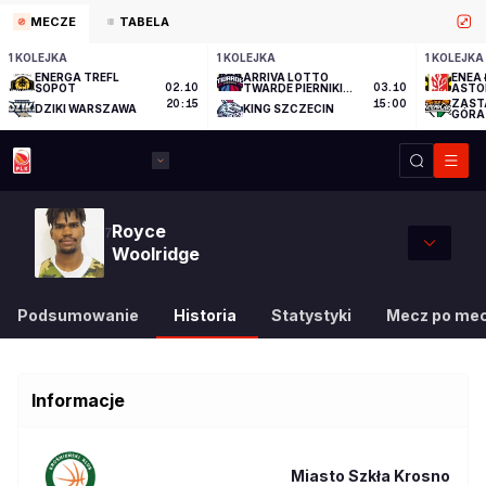
MECZE
TABELA
1 KOLEJKA
1 KOLEJKA
1 KOLEJKA
ENERGA TREFL
ARRIVA LOTTO
ENEA 
SOPOT
02.10
TWARDE PIERNIKI
03.10
ASTO
TORUŃ
ZAST
20:15
15:00
DZIKI WARSZAWA
KING SZCZECIN
GÓRA
Royce
7
Woolridge
Podsumowanie
Historia
Statystyki
Mecz po me
Informacje
Miasto Szkła Krosno