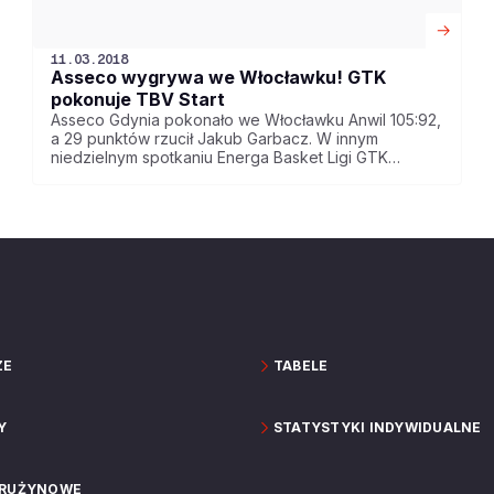
11.03.2018
Asseco wygrywa we Włocławku! GTK
pokonuje TBV Start
Asseco Gdynia pokonało we Włocławku Anwil 105:92,
a 29 punktów rzucił Jakub Garbacz. W innym
niedzielnym spotkaniu Energa Basket Ligi GTK
Gliwice wygrało z TBV Startem Lublin 90:73
ZE
TABELE
Y
STATYSTYKI INDYWIDUALNE
DRUŻYNOWE