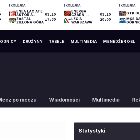
1 KOLEJKA
1 KOLEJKA
1 KOLEJKA
ENEA ŁACIATE
ENERGA
GTK GL
0
ASTORIA
03.10
CZARNI
03.10
BYDGOSZCZ
SŁUPSK
ZASTAL
LEGIA
MKS D
0
17:30
20:00
ZIELONA GÓRA
WARSZAWA
GÓRNI
ODNICY
DRUŻYNY
TABELE
MULTIMEDIA
MENEDŻER OBL
Mecz po meczu
Wiadomości
Multimedia
Re
Statystyki