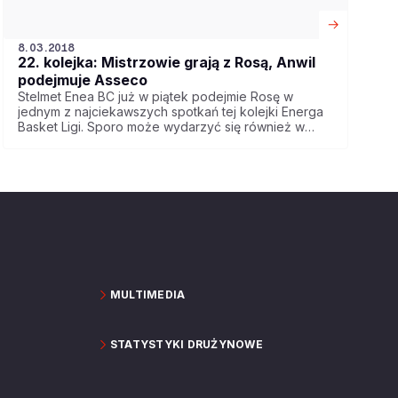
8.03.2018
22. kolejka: Mistrzowie grają z Rosą, Anwil
podejmuje Asseco
Stelmet Enea BC już w piątek podejmie Rosę w
jednym z najciekawszych spotkań tej kolejki Energa
Basket Ligi. Sporo może wydarzyć się również w
starciu Anwilu Włocławek z Asseco Gdynia. W
niedzielę Polsat Sport pokaże mecz PGE Turów
Zgorzelec - Trefl Sopot.
MULTIMEDIA
STATYSTYKI DRUŻYNOWE