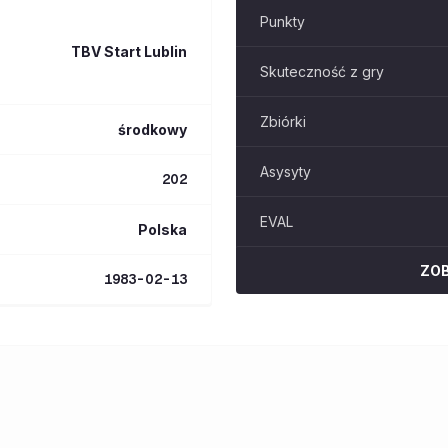
Punkty
TBV Start Lublin
Skuteczność z gry
Zbiórki
środkowy
Asysyty
202
EVAL
Polska
ZO
1983-02-13