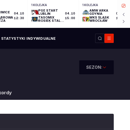
1 KOLEJKA
1 KOLEJKA
PGE START
AMW ARKA
IWICE
04.10
LUBLIN
04.10
GDYNIA
04.10
ĄBROWA
TASOMIX
WKS ŚLĄSK
12:30
15:00
17:30
CZA
ROSIEK STAL
WROCŁAW
OSTRÓW
WIELKOPOLSKI
STATYSTYKI INDYWIDUALNE
SEZON:
kordy