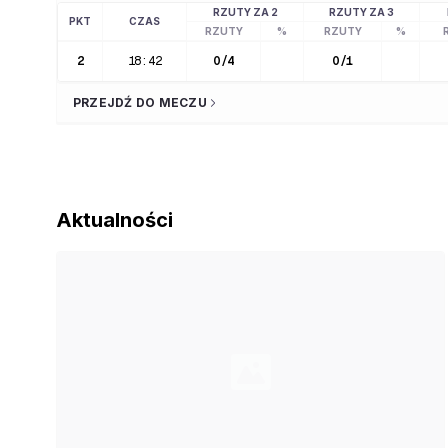
RZUTY ZA 2
RZUTY ZA 3
PKT
CZAS
RZUTY
%
RZUTY
%
2
18:42
0
/
4
0
/
1
PRZEJDŹ DO MECZU
Aktualności