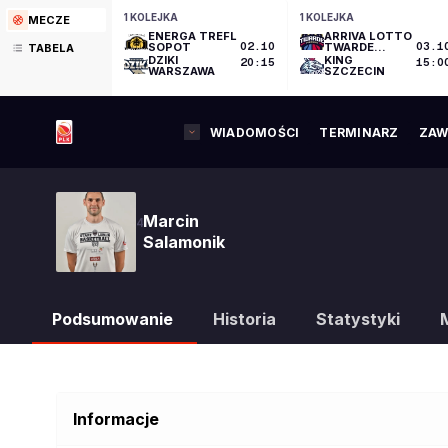
1 KOLEJKA
1 KOLEJKA
MECZE
ENERGA TREFL
ARRIVA LOTTO
SOPOT
02.10
TWARDE
03.1
TABELA
PIERNIKI
DZIKI
KING
20:15
15:0
TORUŃ
WARSZAWA
SZCZECIN
WIADOMOŚCI
TERMINARZ
ZAW
Marcin
4
Salamonik
Podsumowanie
Historia
Statystyki
Informacje