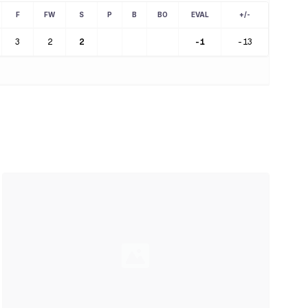
F
FW
S
P
B
BO
EVAL
+/-
3
2
2
-1
-13