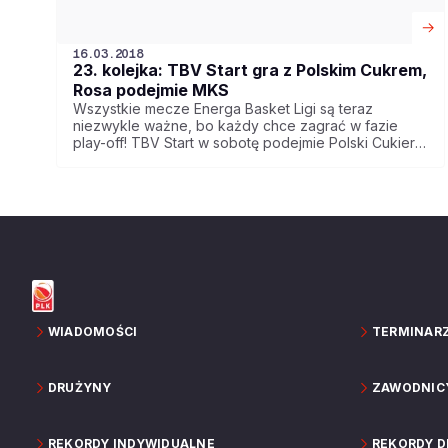
16.03.2018
23. kolejka: TBV Start gra z Polskim Cukrem,
Rosa podejmie MKS
Wszystkie mecze Energa Basket Ligi są teraz
niezwykle ważne, bo każdy chce zagrać w fazie
play-off! TBV Start w sobotę podejmie Polski Cukier,
natomiast w niedzielę świetnie ostatnio prezentująca
się Rosa zmierzy się z MKS, a Asseco zagra z
Kingiem. Polsat Sport pokaże starcie BM Slam Stali z
Anwilem.
WIADOMOŚCI
TERMINAR
DRUŻYNY
ZAWODNIC
REKORDY INDYWIDUALNE
REKORDY 