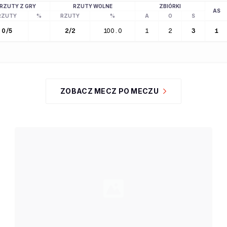
RZUTY Z GRY
RZUTY WOLNE
ZBIÓRKI
AS
RZUTY
%
RZUTY
%
A
O
S
0
/
5
2
/
2
100.0
1
2
3
1
ZOBACZ MECZ PO MECZU