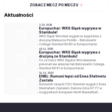
ZOBACZ MECZ PO MECZU
Aktualności
3.02.2026
Europuchar: WKS Śląsk wygrywa w
Stambule!
WKS Śląsk Wrocław wygrał na wyjeździe z
drużyną Mateusza Ponitki - Bahcesehir
College Stambuł 82:80 w Europucharze.
18.11.2025
Europuchar: WKS Śląsk wygrywa z
drużyną ze Stambułu!
Co za mecz WKS Śląska! Wrocławianie
pokonali we własnej hali Bahcesehir College
Stambuł 99:91 w Europucharze.
31.01.2024
ENBL: Rumuni lepsi od Enea Stelmetu
Zastalu
Rumuński zespół CSO Voluntari wygrał z Enea
Stelmetem Zastalem Zielona Góra 97:77 w
rozgrywkach European North Basketball
League.