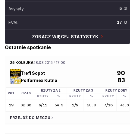
Asysyty
5.3
EVAL
17.8
ZOBACZ WIĘCEJ STATYSTYK
Ostatnie spotkanie
25 KOLEJKA
28.03.2015
/
17:00
90
Trefl Sopot
83
Polfarmex Kutno
RZUTY ZA 2
RZUTY ZA 3
RZUTY Z GRY
PKT
CZAS
RZUTY
%
RZUTY
%
RZUTY
%
19
32:38
6
/
11
54.5
1
/
5
20.0
7
/
16
43.8
PRZEJDŹ DO MECZU