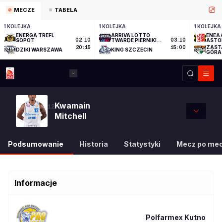
MECZE
TABELA
1 KOLEJKA
1 KOLEJKA
1 KOLEJKA
ENERGA TREFL
ARRIVA LOTTO
ENEA 
SOPOT
02.10
TWARDE PIERNIKI
03.10
ASTO
TORUŃ
ZAST
20:15
15:00
DZIKI WARSZAWA
KING SZCZECIN
GÓRA
Kwamain
12
Mitchell
Podsumowanie
Historia
Statystyki
Mecz po me
Informacje
Polfarmex Kutno