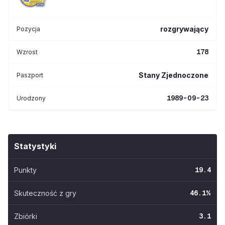
rozgrywający
Pozycja
178
Wzrost
Stany Zjednoczone
Paszport
1989-09-23
Urodzony
Statystyki
Punkty
19.4
Skuteczność z gry
46.1
%
Zbiórki
3.1