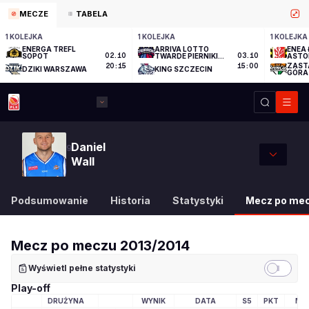
MECZE
TABELA
1 KOLEJKA
1 KOLEJKA
1 KOLEJKA
ENERGA TREFL
ARRIVA LOTTO
ENEA 
SOPOT
02.10
TWARDE PIERNIKI
03.10
ASTO
TORUŃ
ZAST
20:15
15:00
DZIKI WARSZAWA
KING SZCZECIN
GÓRA
Daniel
9
Wall
Podsumowanie
Historia
Statystyki
Mecz po me
Mecz po meczu
2013/2014
Wyświetl pełne statystyki
Play-off
DRUŻYNA
WYNIK
DATA
S5
PKT
MI
LOGO DRUŻYNY