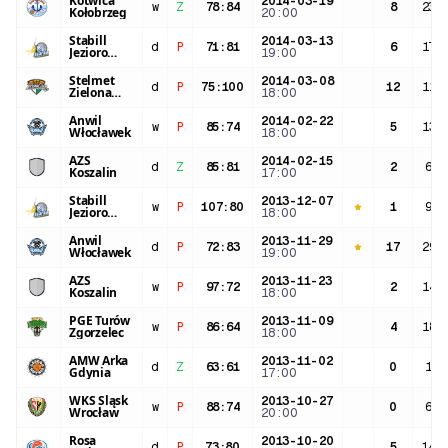
Kotwica
2014-03-19
w
Z
78
:
84
8
23:
Kołobrzeg
20:00
Stabill
2014-03-13
d
P
71
:
81
6
17:
Jezioro
19:00
Tarnobrzeg
Stelmet
2014-03-08
d
P
75
:
100
12
11:
Zielona
18:00
Góra
Anwil
2014-02-22
w
P
85
:
74
5
13:
Włocławek
18:00
AZS
2014-02-15
d
Z
85
:
81
2
6:3
Koszalin
17:00
Stabill
2013-12-07
w
P
107
:
80
1
9:3
Jezioro
18:00
Tarnobrzeg
Anwil
2013-11-29
d
P
72
:
83
17
29:
Włocławek
19:00
AZS
2013-11-23
w
P
97
:
72
2
14:
Koszalin
18:00
PGE Turów
2013-11-09
w
P
86
:
64
4
18:
Zgorzelec
18:00
AMW Arka
2013-11-02
d
Z
63
:
61
0
1:4
Gdynia
17:00
WKS Śląsk
2013-10-27
w
P
88
:
74
0
6:5
Wrocław
20:00
Rosa
2013-10-20
d
P
73
:
80
5
14: