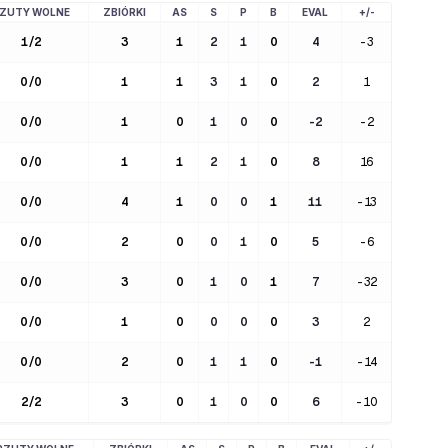
ZUTY WOLNE
ZBIÓRKI
AS
S
P
B
EVAL
+/-
1
/
2
3
1
2
1
0
4
-3
0
/
0
1
1
3
1
0
2
1
0
/
0
1
0
1
0
0
-2
-2
0
/
0
1
1
2
1
0
8
16
0
/
0
4
1
0
0
1
11
-13
0
/
0
2
0
0
1
0
5
-6
0
/
0
3
0
1
0
1
7
-32
0
/
0
1
0
0
0
0
3
2
0
/
0
2
0
1
1
0
-1
-14
2
/
2
3
0
1
0
0
6
-10