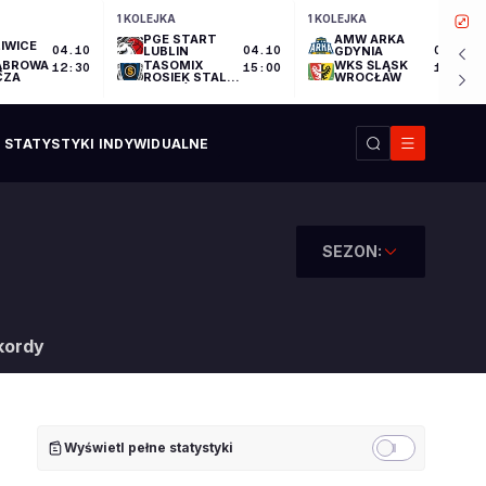
1 KOLEJKA
1 KOLEJKA
PGE START
AMW ARKA
IWICE
04.10
LUBLIN
04.10
GDYNIA
04.10
ĄBROWA
TASOMIX
WKS ŚLĄSK
12:30
15:00
17:30
CZA
ROSIEK STAL
WROCŁAW
OSTRÓW
WIELKOPOLSKI
STATYSTYKI INDYWIDUALNE
SEZON:
kordy
Wyświetl pełne statystyki