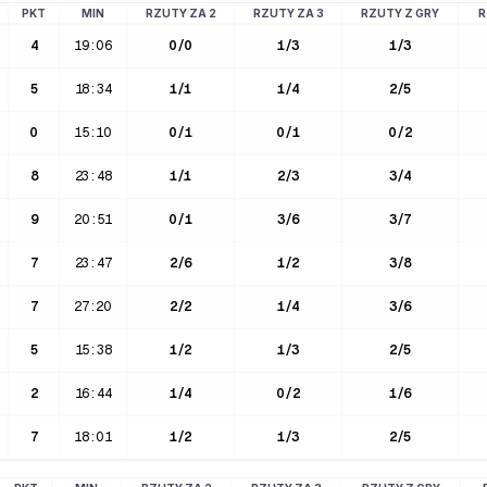
PKT
MIN
RZUTY ZA 2
RZUTY ZA 3
RZUTY Z GRY
R
4
19:06
0
/
0
1
/
3
1
/
3
5
18:34
1
/
1
1
/
4
2
/
5
0
15:10
0
/
1
0
/
1
0
/
2
8
23:48
1
/
1
2
/
3
3
/
4
9
20:51
0
/
1
3
/
6
3
/
7
7
23:47
2
/
6
1
/
2
3
/
8
7
27:20
2
/
2
1
/
4
3
/
6
5
15:38
1
/
2
1
/
3
2
/
5
2
16:44
1
/
4
0
/
2
1
/
6
7
18:01
1
/
2
1
/
3
2
/
5