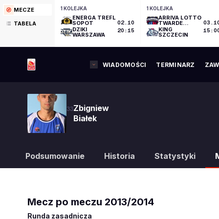
1 KOLEJKA
1 KOLEJKA
MECZE
ENERGA TREFL
ARRIVA LOTTO
SOPOT
02.10
TWARDE
03.1
TABELA
PIERNIKI
DZIKI
KING
20:15
15:0
TORUŃ
WARSZAWA
SZCZECIN
WIADOMOŚCI
TERMINARZ
ZAW
Zbigniew
33
Białek
Podsumowanie
Historia
Statystyki
Mecz po meczu
2013/2014
Runda zasadnicza