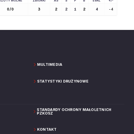
RZUTY WOLNE
ZBIÓRKI
AS
S
P
B
EVAL
+/-
0
/
0
3
2
2
1
2
4
-4
MULTIMEDIA
STATYSTYKI DRUŻYNOWE
STANDARDY OCHRONY MAŁOLETNICH
PZKOSZ
KONTAKT