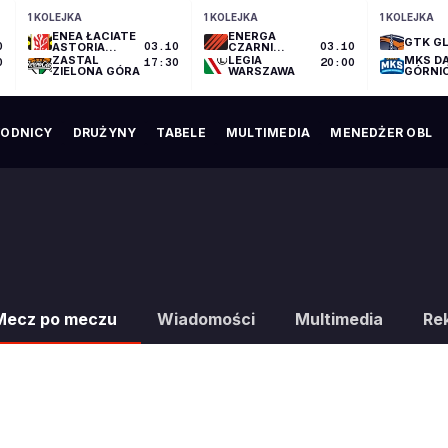
1 KOLEJKA
1 KOLEJKA
1 KOLEJKA
ENEA ŁACIATE
ENERGA
GTK GL
0
ASTORIA
03.10
CZARNI
03.10
BYDGOSZCZ
SŁUPSK
ZASTAL
LEGIA
MKS D
0
17:30
20:00
ZIELONA GÓRA
WARSZAWA
GÓRNI
ODNICY
DRUŻYNY
TABELE
MULTIMEDIA
MENEDŻER OBL
Mecz po meczu
Wiadomości
Multimedia
Re