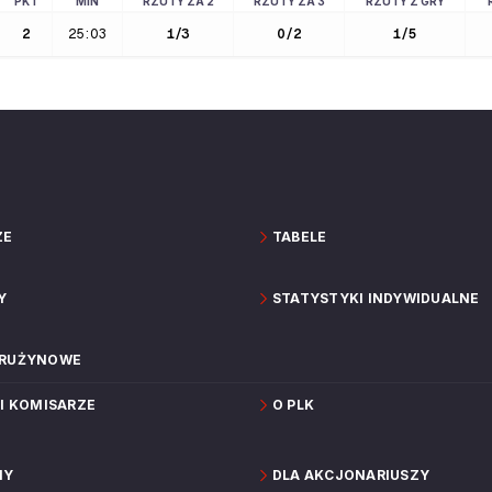
PKT
MIN
RZUTY ZA 2
RZUTY ZA 3
RZUTY Z GRY
2
25:03
1
/
3
0
/
2
1
/
5
ZE
TABELE
Y
STATYSTYKI INDYWIDUALNE
DRUŻYNOWE
 I KOMISARZE
O PLK
NY
DLA AKCJONARIUSZY