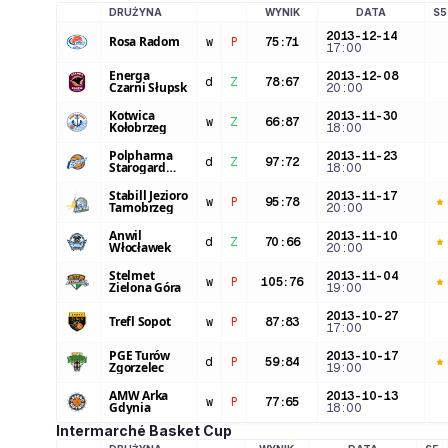
DRUŻYNA
WYNIK
DATA
S5
LOGO DRUŻYNY
2013-12-14
Rosa Radom
w
P
75
:
71
17:00
Energa
2013-12-08
d
Z
78
:
67
Czarni Słupsk
20:00
Kotwica
2013-11-30
w
Z
66
:
87
Kołobrzeg
18:00
Polpharma
2013-11-23
d
Z
97
:
72
Starogard
18:00
Gdański
Stabill Jezioro
2013-11-17
w
P
95
:
78
Tarnobrzeg
20:00
Anwil
2013-11-10
d
Z
70
:
66
Włocławek
20:00
Stelmet
2013-11-04
w
P
105
:
76
Zielona Góra
19:00
2013-10-27
Trefl Sopot
w
P
87
:
83
17:00
PGE Turów
2013-10-17
d
P
59
:
84
Zgorzelec
19:00
AMW Arka
2013-10-13
w
P
77
:
65
Gdynia
18:00
Intermarché Basket Cup