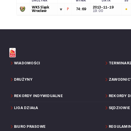
DRUŻYNA
WYNIK
DATA
S5
LOGO DRUŻYNY
WKS Śląsk
2013-11-19
w
P
74
:
69
Wrocław
19:00
WIADOMOŚCI
TERMINAR
DRUŻYNY
ZAWODNIC
REKORDY INDYWIDUALNE
REKORDY 
LIGA DZIAŁA
SĘDZIOWIE
BIURO PRASOWE
REGULAMI