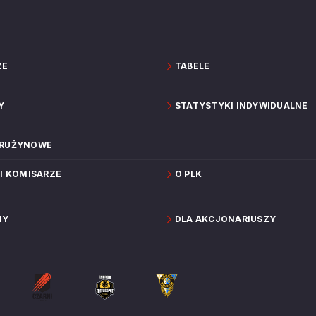
ZE
TABELE
Y
STATYSTYKI INDYWIDUALNE
DRUŻYNOWE
 I KOMISARZE
O PLK
NY
DLA AKCJONARIUSZY