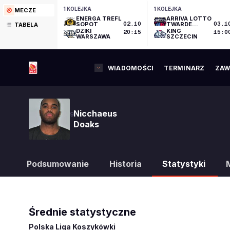
1 KOLEJKA
1 KOLEJKA
MECZE
ENERGA TREFL
ARRIVA LOTTO
SOPOT
02.10
TWARDE
03.1
TABELA
PIERNIKI
DZIKI
KING
20:15
15:0
TORUŃ
WARSZAWA
SZCZECIN
WIADOMOŚCI
TERMINARZ
ZAW
Nicchaeus
9
Doaks
Podsumowanie
Historia
Statystyki
Średnie statystyczne
Polska Liga Koszykówki