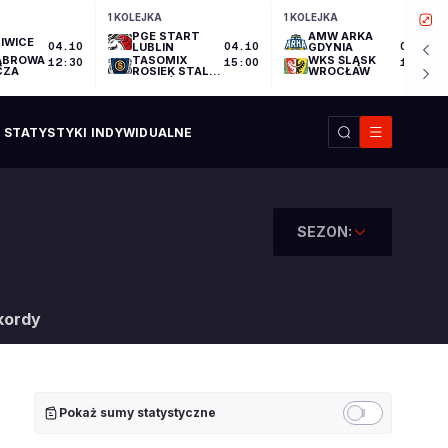
1 KOLEJKA
1 KOLEJKA
PGE START
AMW ARKA
IWICE
04.10
LUBLIN
04.10
GDYNIA
04.10
ĄBROWA
TASOMIX
WKS ŚLĄSK
12:30
15:00
17:30
CZA
ROSIEK STAL
WROCŁAW
OSTRÓW
WIELKOPOLSKI
STATYSTYKI INDYWIDUALNE
SEZON:
kordy
Pokaż sumy statystyczne