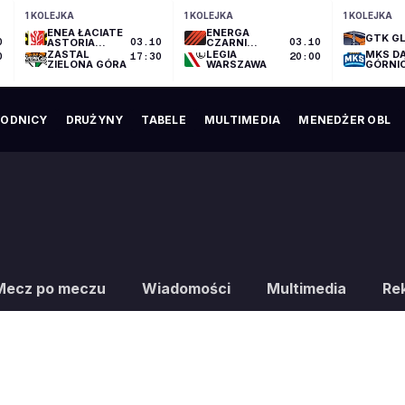
1 KOLEJKA
1 KOLEJKA
1 KOLEJKA
ENEA ŁACIATE
ENERGA
GTK GL
0
ASTORIA
03.10
CZARNI
03.10
BYDGOSZCZ
SŁUPSK
ZASTAL
LEGIA
MKS D
0
17:30
20:00
ZIELONA GÓRA
WARSZAWA
GÓRNI
ODNICY
DRUŻYNY
TABELE
MULTIMEDIA
MENEDŻER OBL
Mecz po meczu
Wiadomości
Multimedia
Re