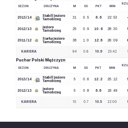
RZU
SEZON
DRUŻYNA
M
S5
PKT
MIN
Stabill Jezioro
2013/14
31
0.5
8.8
22:53
Tarnobrzeg
Jezioro
2012/13
25
0.9
10.6
28:30
Tarnobrzeg
Siarka Jezioro
2011/12
38
1.0
12.8
26:09
Tarnobrzeg
KARIERA
94
0.8
10.9
25:42
Puchar Polski Mężczyzn
RZU
SEZON
DRUŻYNA
M
S5
PKT
MIN
Stabill Jezioro
2013/14
5
0.6
12.2
25:12
Tarnobrzeg
Jezioro
2012/13
5
0.8
8.8
18:49
Tarnobrzeg
KARIERA
10
0.7
10.5
22:00