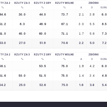
TY ZA 2
RZUTY ZA 3
RZUTY Z GRY
RZUTY WOLNE
ZBIÓRKI
%
%
%
%
A
O
SUM
44.6
30.0
44.0
73.7
2.1
3.8
6.0
51.2
8.3
48.9
67.1
3.0
5.5
8.5
61.0
40.0
60.0
71.1
1.7
5.6
7.3
53.0
27.0
51.9
70.6
2.2
5.0
7.2
TY ZA 2
RZUTY ZA 3
RZUTY Z GRY
RZUTY WOLNE
ZBIÓRKI
%
%
%
%
A
O
SUM
56.1
53.5
75.0
1.8
4.2
6.0
51.6
50.0
51.5
75.0
1.4
3.4
4.8
54.2
25.0
52.6
75.0
1.6
3.8
5.4