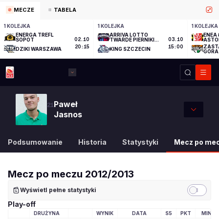
MECZE
TABELA
1 KOLEJKA
1 KOLEJKA
1 KOLEJKA
ENERGA TREFL
ARRIVA LOTTO
ENEA 
SOPOT
02.10
TWARDE PIERNIKI
03.10
ASTO
TORUŃ
ZAST
20:15
15:00
DZIKI WARSZAWA
KING SZCZECIN
GÓRA
Paweł
21
Jasnos
Podsumowanie
Historia
Statystyki
Mecz po me
Mecz po meczu
2012/2013
Wyświetl pełne statystyki
Play-off
DRUŻYNA
WYNIK
DATA
S5
PKT
MIN
LOGO DRUŻYNY