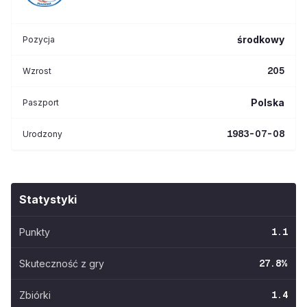
środkowy
Pozycja
205
Wzrost
Polska
Paszport
1983-07-08
Urodzony
Statystyki
Punkty
1.1
Skuteczność z gry
27.8
%
Zbiórki
1.4