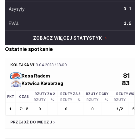
Asysyty
0.1
EVAL
1.2
ZOBACZ WIĘCEJ STATYSTYK
Ostatnie spotkanie
KOLEJKA VI
19.04.2013
/
18:00
81
Rosa Radom
83
Kotwica Kołobrzeg
RZUTY ZA 2
RZUTY ZA 3
RZUTY Z GRY
RZUTY WOLN
PKT
CZAS
RZUTY
%
RZUTY
%
RZUTY
%
RZUTY
%
1
7:18
0
0
0
1
/
2
50.
PRZEJDŹ DO MECZU