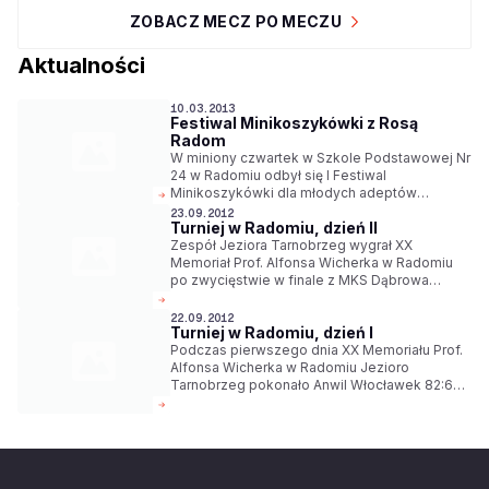
ZOBACZ MECZ PO MECZU
Aktualności
10.03.2013
Festiwal Minikoszykówki z Rosą
Radom
W miniony czwartek w Szkole Podstawowej Nr
24 w Radomiu odbył się I Festiwal
Minikoszykówki dla młodych adeptów
koszykówki, organizowany przez MKS
23.09.2012
Turniej w Radomiu, dzień II
Piotrówkę Radom i Rosę Radom.
Zespół Jeziora Tarnobrzeg wygrał XX
Memoriał Prof. Alfonsa Wicherka w Radomiu
po zwycięstwie w finale z MKS Dąbrowa
Górnicza 100:84. W meczu o trzecie miejsce
Anwil Włocławek pokonał Rosę 73:69.
22.09.2012
Turniej w Radomiu, dzień I
Podczas pierwszego dnia XX Memoriału Prof.
Alfonsa Wicherka w Radomiu Jezioro
Tarnobrzeg pokonało Anwil Włocławek 82:64,
a Rosa przegrała z MKS Dąbrowa Górnicza
87:91.