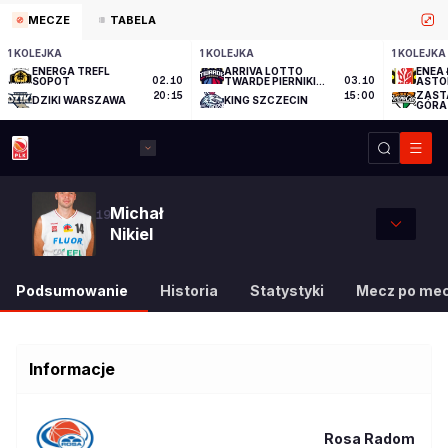
MECZE
TABELA
1 KOLEJKA
1 KOLEJKA
1 KOLEJKA
ENERGA TREFL
ARRIVA LOTTO
ENEA 
SOPOT
02.10
TWARDE PIERNIKI
03.10
ASTO
TORUŃ
ZAST
20:15
15:00
DZIKI WARSZAWA
KING SZCZECIN
GÓRA
Michał
19
Nikiel
Podsumowanie
Historia
Statystyki
Mecz po me
Informacje
Rosa Radom