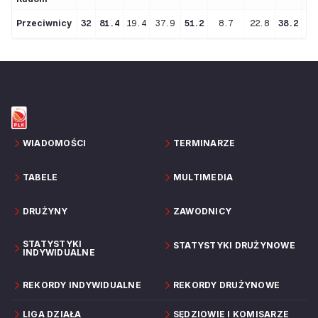
Przeciwnicy
32
81.4
19.4
37.9
51.2
8.7
22.8
38.2
2
WIADOMOŚCI
TERMINARZE
TABELE
MULTIMEDIA
DRUŻYNY
ZAWODNICY
STATYSTYKI
STATYSTYKI DRUŻYNOWE
INDYWIDUALNE
REKORDY INDYWIDUALNE
REKORDY DRUŻYNOWE
LIGA DZIAŁA
SĘDZIOWIE I KOMISARZE