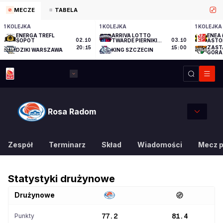
MECZE
TABELA
1 KOLEJKA
1 KOLEJKA
1 KOLEJKA
ENERGA TREFL
ARRIVA LOTTO
ENEA 
SOPOT
02.10
TWARDE PIERNIKI
03.10
ASTO
TORUŃ
ZAST
20:15
15:00
DZIKI WARSZAWA
KING SZCZECIN
GÓRA
Rosa Radom
Zespół
Terminarz
Skład
Wiadomości
Mecz 
Statystyki drużynowe
Drużynowe
Punkty
77.2
81.4