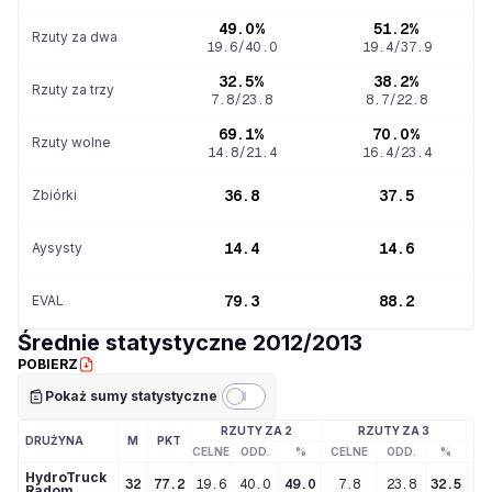
49.0%
51.2%
Rzuty za dwa
19.6
/
40.0
19.4
/
37.9
32.5%
38.2%
Rzuty za trzy
7.8
/
23.8
8.7
/
22.8
69.1%
70.0%
Rzuty wolne
14.8
/
21.4
16.4
/
23.4
Zbiórki
36.8
37.5
Aysysty
14.4
14.6
EVAL
79.3
88.2
Średnie statystyczne
2012/2013
POBIERZ
Pokaż sumy statystyczne
RZUTY ZA 2
RZUTY ZA 3
DRUŻYNA
M
PKT
CELNE
ODD.
%
CELNE
ODD.
%
CE
HydroTruck
32
77.2
19.6
40.0
49.0
7.8
23.8
32.5
2
Radom