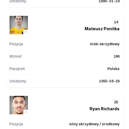
Urodzony
1990-01-19
14
Mateusz
Ponitka
Pozycja
niski skrzydłowy
Wzrost
196
Paszport
Polska
Urodzony
1993-08-29
25
Ryan
Richards
Pozycja
silny skrzydłowy / środkowy