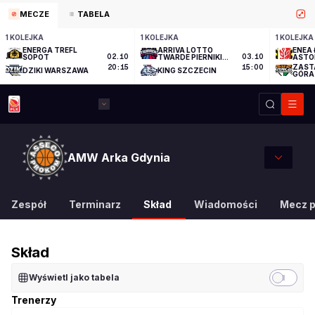
MECZE
TABELA
1 KOLEJKA
1 KOLEJKA
1 KOLEJKA
ENERGA TREFL
ARRIVA LOTTO
ENEA 
SOPOT
02.10
TWARDE PIERNIKI
03.10
ASTO
TORUŃ
ZAST
20:15
15:00
DZIKI WARSZAWA
KING SZCZECIN
GÓRA
AMW Arka Gdynia
Zespół
Terminarz
Skład
Wiadomości
Mecz 
Skład
Wyświetl jako tabela
Trenerzy