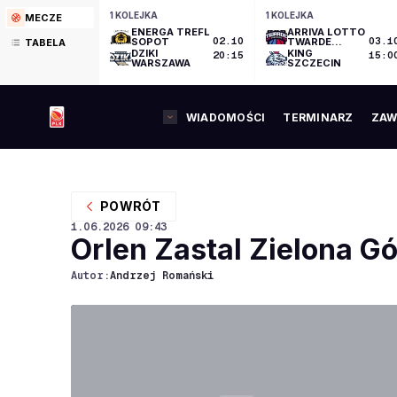
1 KOLEJKA
1 KOLEJKA
MECZE
ENERGA TREFL
ARRIVA LOTTO
SOPOT
02.10
TWARDE
03.1
TABELA
PIERNIKI
DZIKI
KING
20:15
15:0
TORUŃ
WARSZAWA
SZCZECIN
WIADOMOŚCI
TERMINARZ
ZAW
POWRÓT
1.06.2026
09:43
Orlen Zastal Zielona G
Autor:
Andrzej Romański