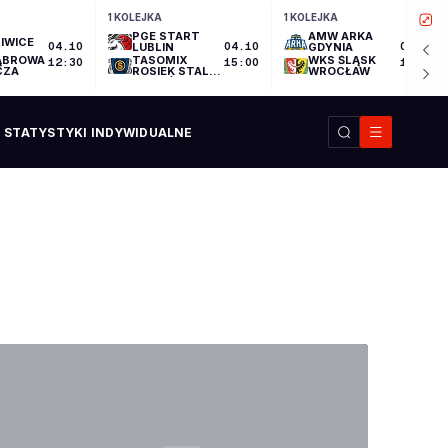
1 KOLEJKA
1 KOLEJKA
PGE START
AMW ARKA
IWICE
04.10
LUBLIN
04.10
GDYNIA
04.10
ĄBROWA
TASOMIX
WKS ŚLĄSK
12:30
15:00
17:30
CZA
ROSIEK STAL
WROCŁAW
OSTRÓW
WIELKOPOLSKI
STATYSTYKI INDYWIDUALNE