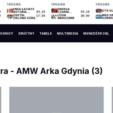
1 KOLEJKA
1 KOLEJKA
1 KOLEJKA
ENEA ŁACIATE
ENERGA
GTK GL
0
ASTORIA
03.10
CZARNI
03.10
BYDGOSZCZ
SŁUPSK
ZASTAL
LEGIA
MKS D
0
17:30
20:00
ZIELONA GÓRA
WARSZAWA
GÓRNI
ODNICY
DRUŻYNY
TABELE
MULTIMEDIA
MENEDŻER OBL
óra - AMW Arka Gdynia (3)