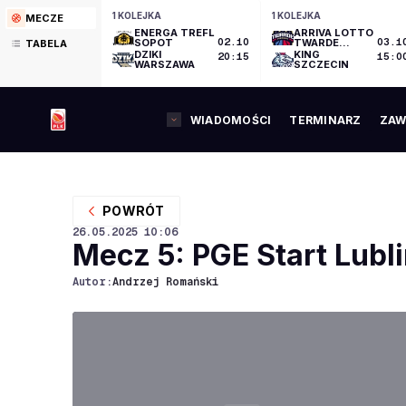
1 KOLEJKA
1 KOLEJKA
MECZE
ENERGA TREFL
ARRIVA LOTTO
SOPOT
02.10
TWARDE
03.1
TABELA
PIERNIKI
DZIKI
KING
20:15
15:0
TORUŃ
WARSZAWA
SZCZECIN
WIADOMOŚCI
TERMINARZ
ZAW
POWRÓT
26.05.2025
10:06
Mecz 5: PGE Start Lubli
Autor:
Andrzej Romański