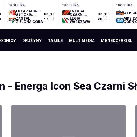
1 KOLEJKA
1 KOLEJKA
1 KOLEJKA
ENEA ŁACIATE
ENERGA
GTK GL
0
ASTORIA
03.10
CZARNI
03.10
BYDGOSZCZ
SŁUPSK
ZASTAL
LEGIA
MKS D
0
17:30
20:00
ZIELONA GÓRA
WARSZAWA
GÓRNI
ODNICY
DRUŻYNY
TABELE
MULTIMEDIA
MENEDŻER OBL
n - Energa Icon Sea Czarni S