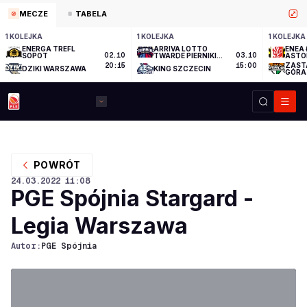
MECZE
TABELA
1 KOLEJKA
1 KOLEJKA
1 KOLEJKA
ENERGA TREFL
ARRIVA LOTTO
ENEA 
SOPOT
02.10
TWARDE PIERNIKI
03.10
ASTO
TORUŃ
ZAST
20:15
15:00
DZIKI WARSZAWA
KING SZCZECIN
GÓRA
POWRÓT
24.03.2022
11:08
PGE Spójnia Stargard -
Legia Warszawa
Autor:
PGE Spójnia