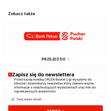
Zobacz także
PRZEJDŹ DO
Zapisz się do newslettera
Przed każdą kolejką ORLEN Basket Ligi wysyłamy do
Dziękujemy za zapisanie się do
kibiców i dziennikarzy newsletter, który zawiera ważne
newslettera!
informacje o nadchodzących wydarzeniach oraz linki do
najciekawszych wiadomości.
Twój adres email