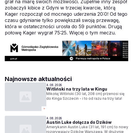
grał na miarę swoich możliwości. Zupełnie inny zespół
zobaczyli kibice z Gdyni w trzeciej kwarcie, którą
Kager rozpoczął od mocnego uderzenia 20:0! Od tego
czasu gdynianie tylko powiększali swoją przewagę,
która w ostateczności urosła do 59 punktów. Drugą
połowę Kager wygrał 75:25.
Więcej o tym meczu.
Najnowsze aktualności
4.08.2026
Witliński na trzy lata w Kingu
Mikołaj Witliński (30 lat, 208 cm) przenosi się
do Kinga Szczecin - i to od razu na trzy lata!
4.08.2026
Austin Luke dołącza do Dzików
Amerykanin Austin Luke (31 lat, 191 cm) to nowy
rozgrywający Dzików Warszawa. W drużynie