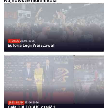
Najnowsze multimedia
00:32
22.06.2026
Euforia Legii Warszawa!
62
ZDJĘĆ
25.06.2026
Gala OBL i OBLK, część 1