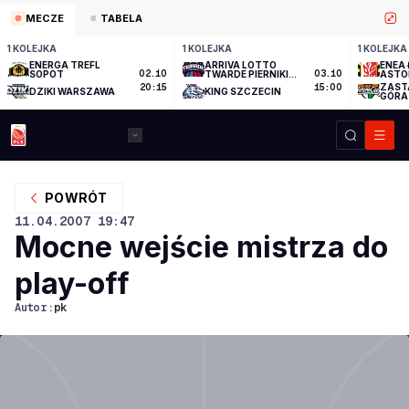
MECZE
TABELA
1 KOLEJKA
1 KOLEJKA
1 KOLEJKA
ENERGA TREFL
ARRIVA LOTTO
ENEA 
SOPOT
02.10
TWARDE PIERNIKI
03.10
ASTO
TORUŃ
ZAST
20:15
15:00
DZIKI WARSZAWA
KING SZCZECIN
GÓRA
POWRÓT
11.04.2007
19:47
Mocne wejście mistrza do
play-off
Autor:
pk