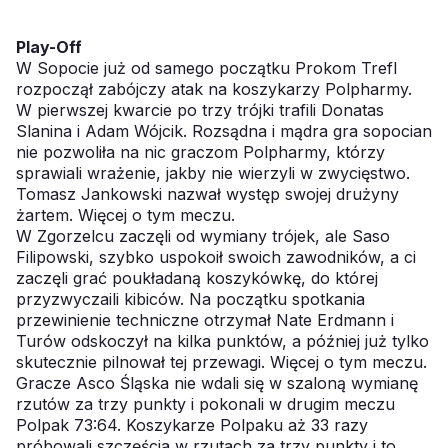
Play-Off
W Sopocie już od samego początku Prokom Trefl
rozpoczął zabójczy atak na koszykarzy Polpharmy.
W pierwszej kwarcie po trzy trójki trafili Donatas
Slanina i Adam Wójcik. Rozsądna i mądra gra sopocian
nie pozwoliła na nic graczom Polpharmy, którzy
sprawiali wrażenie, jakby nie wierzyli w zwycięstwo.
Tomasz Jankowski nazwał występ swojej drużyny
żartem.
Więcej o tym meczu.
W Zgorzelcu zaczęli od wymiany trójek, ale Saso
Filipowski, szybko uspokoił swoich zawodników, a ci
zaczęli grać poukładaną koszykówkę, do której
przyzwyczaili kibiców. Na początku spotkania
przewinienie techniczne otrzymał Nate Erdmann i
Turów odskoczył na kilka punktów, a później już tylko
skutecznie pilnował tej przewagi.
Więcej o tym meczu.
Gracze Asco Śląska nie wdali się w szaloną wymianę
rzutów za trzy punkty i pokonali w drugim meczu
Polpak 73:64. Koszykarze Polpaku aż 33 razy
próbowali szczęścia w rzutach za trzy punkty i to