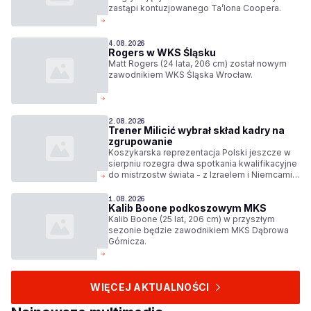
zastąpi kontuzjowanego Ta’lona Coopera.
4.08.2026
Rogers w WKS Śląsku
Matt Rogers (24 lata, 206 cm) został nowym
zawodnikiem WKS Śląska Wrocław.
2.08.2026
Trener Milicić wybrał skład kadry na
zgrupowanie
Koszykarska reprezentacja Polski jeszcze w
sierpniu rozegra dwa spotkania kwalifikacyjne
do mistrzostw świata - z Izraelem i Niemcami.
Trener Igor Milicić wybrał skład kadry na
zgrupowanie.
1.08.2026
Kalib Boone podkoszowym MKS
Kalib Boone (25 lat, 206 cm) w przyszłym
sezonie będzie zawodnikiem MKS Dąbrowa
Górnicza.
WIĘCEJ AKTUALNOŚCI