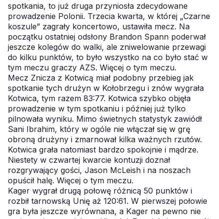
spotkania, to już druga przyniosła zdecydowane
prowadzenie Polonii. Trzecia kwarta, w której „Czarne
koszule” zagrały koncertowo, ustawiła mecz. Na
początku ostatniej odsłony Brandon Spann poderwał
jeszcze kolegów do walki, ale zniwelowanie przewagi
do kilku punktów, to było wszystko na co było stać w
tym meczu graczy AZS.
Więcej o tym meczu.
Mecz Znicza z Kotwicą miał podobny przebieg jak
spotkanie tych drużyn w Kołobrzegu i znów wygrała
Kotwica, tym razem 83:77. Kotwica szybko objęła
prowadzenie w tym spotkaniu i później już tylko
pilnowała wyniku. Mimo świetnych statystyk zawiódł
Sani Ibrahim, który w ogóle nie włączał się w grę
obroną drużyny i zmarnował kilka ważnych rzutów.
Kotwica grała natomiast bardzo spokojnie i mądrze.
Niestety w czwartej kwarcie kontuzji doznał
rozgrywający gości, Jason McLeish i na noszach
opuścił halę.
Więcej o tym meczu.
Kager wygrał drugą połowę różnicą 50 punktów i
rozbił tarnowską Unię aż 120:61. W pierwszej połowie
gra była jeszcze wyrównana, a Kager na pewno nie