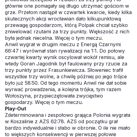
głównie one pomagały się długo utrzymać gościom w
grze. Przełom nastąpił w czwartek kwarcie, kiedy kilka
skutecznych akcji wrocławian dało kilkupunktową
przewagę gospodarzom, którą Polpak chciał szybko
zniwelować rzutami za trzy punkty. Większość z nich
była jednak niecelna.
Więcej o tym meczu.
Anwil wygrał w drugim meczu z Energą Czarnymi
66:47 i wyrównał stan rywalizacji na 1:1. Do połowy
czwartej kwarty wynik oscylował wokół remisu, ale
wtedy Goran Jagodnik był faulowany przy rzucie za
trzy punkty przez Frasunkiewicza. Słoweniec trafił
wszystkie trzy wolne, a chwilę później po jego trójce
było już 58:50. Od tego momentu Anwil nie dał sobie
wyrwać prowadzenia, a kolejna trójka, tym razem
Wołoszyna, przypieczętowała zwycięstwo
gospodarzy.
Więcej o tym meczu.
Play-Out
Zdeterminowana i zespołowo grająca Polonia wygrała
w Koszalinie z AZS 62:78. AZS od początku grał
bardzo indywidualnie i słabo w obronie. O ile nie miało
to większych konsekwencji w pierwszej połowie