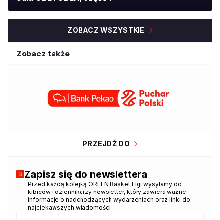
ZOBACZ WSZYSTKIE
Zobacz także
PRZEJDŹ DO
Zapisz się do newslettera
Przed każdą kolejką ORLEN Basket Ligi wysyłamy do
Dziękujemy za zapisanie się do
kibiców i dziennikarzy newsletter, który zawiera ważne
newslettera!
informacje o nadchodzących wydarzeniach oraz linki do
najciekawszych wiadomości.
Twój adres email