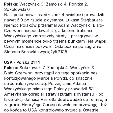
Polska:
Waczyński 9, Zamojski 4, Ponitka 2,
Sokołowski 0
Nasi południowi sąsiedzi zaczęli świetnie i prowadzili
nawet 6:0 po rzucie z dystansu Lukasa Stegbauera.
Niemoc Polaków przełamał Adam Waczyński. Biało-
Czerwoni nie poddawali się, a kolejne trafienia
Waczyńskiego zmniejszały straty - przegrywali w
pewnym momencie tylko trzema punktami. Na więcej
Czesi nie chcieli pozwolić. Ostatecznie po zagraniu
Stepana Borovki zwyciężyli 21:15.
USA - Polska 21:14
Polska:
Sokołowski 7, Zamojski 4, Waczyński 3
Biało-Czerwoni przystąpili do tego spotkania bez
kontuzjowanego Marcela Ponitki, co znacznie
utrudniało rywalizację. Po zagraniu Adama
Waczyńskiego mimo tego Polacy prowadzili 5:1.
Amerykanie odrabiali straty rzutami z dystansu - po
takiej akcji Jamesa Parrotta doprowadzili do remisu, a
zagranie Henry’ego Caruso dawało im przewagę. Już
do końca to USA kontrolowało sytuację. Ostatnie