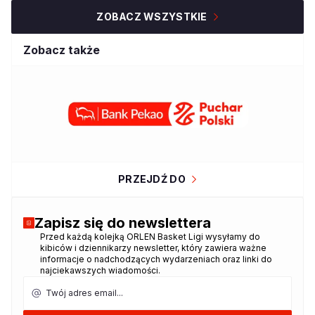
ZOBACZ WSZYSTKIE
Zobacz także
PRZEJDŹ DO
Zapisz się do newslettera
Przed każdą kolejką ORLEN Basket Ligi wysyłamy do
Dziękujemy za zapisanie się do
kibiców i dziennikarzy newsletter, który zawiera ważne
newslettera!
informacje o nadchodzących wydarzeniach oraz linki do
najciekawszych wiadomości.
Twój adres email