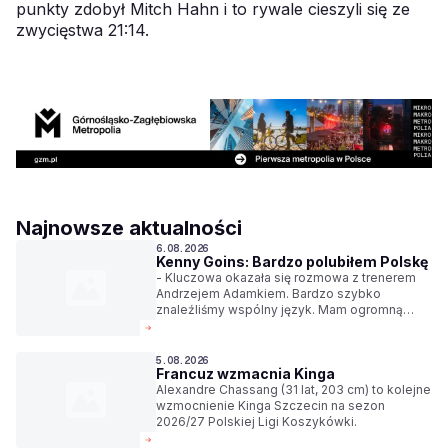
punkty zdobył Mitch Hahn i to rywale cieszyli się ze
zwycięstwa 21:14.
Najnowsze aktualności
6.08.2026
Kenny Goins: Bardzo polubiłem Polskę
- Kluczowa okazała się rozmowa z trenerem
Andrzejem Adamkiem. Bardzo szybko
znaleźliśmy wspólny język. Mam ogromną
nadzieję, że kibice szybko dostrzegą we mnie
pasję do koszykówki. Pasję, która jest równie
silna jak ich własna - mówi Kenny Goins,
5.08.2026
Francuz wzmacnia Kinga
zawodnik Górnika Zamek Książ Wałbrzych.
Alexandre Chassang (31 lat, 203 cm) to kolejne
wzmocnienie Kinga Szczecin na sezon
2026/27 Polskiej Ligi Koszykówki.