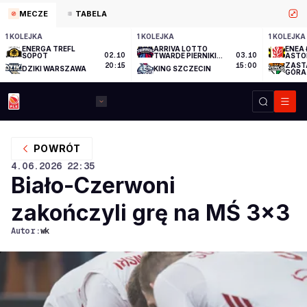
MECZE
TABELA
1 KOLEJKA
1 KOLEJKA
1 KOLEJKA
ENERGA TREFL
ARRIVA LOTTO
ENEA 
SOPOT
02.10
TWARDE PIERNIKI
03.10
ASTO
TORUŃ
ZAST
20:15
15:00
DZIKI WARSZAWA
KING SZCZECIN
GÓRA
POWRÓT
4.06.2026
22:35
Biało-Czerwoni
zakończyli grę na MŚ 3x3
Autor:
wk