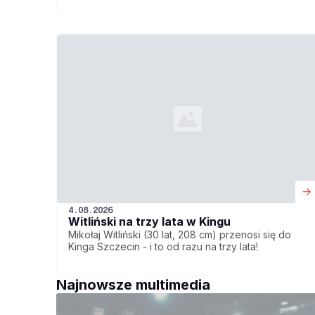
szybko dostrzegą we mnie pasję do koszykówki.
Pasję, która jest równie silna jak ich własna - mówi
Kenny Goins, zawodnik Górnika Zamek Książ
Wałbrzych.
4.08.2026
Witliński na trzy lata w Kingu
Mikołaj Witliński (30 lat, 208 cm) przenosi się do
Kinga Szczecin - i to od razu na trzy lata!
Najnowsze multimedia