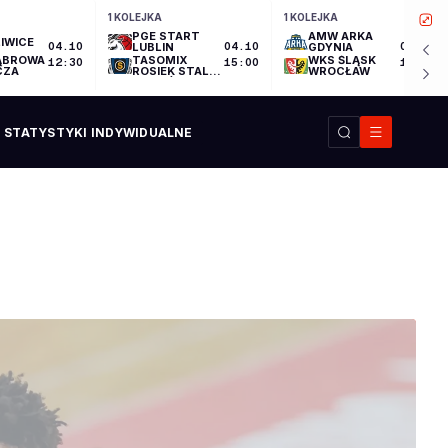
1 KOLEJKA
1 KOLEJKA
PGE START
AMW ARKA
IWICE
04.10
LUBLIN
04.10
GDYNIA
04.10
ĄBROWA
TASOMIX
WKS ŚLĄSK
12:30
15:00
17:30
CZA
ROSIEK STAL
WROCŁAW
OSTRÓW
WIELKOPOLSKI
STATYSTYKI INDYWIDUALNE