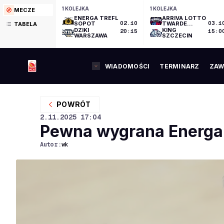
1 KOLEJKA
1 KOLEJKA
MECZE
ENERGA TREFL
ARRIVA LOTTO
SOPOT
02.10
TWARDE
03.1
TABELA
PIERNIKI
DZIKI
KING
20:15
15:0
TORUŃ
WARSZAWA
SZCZECIN
WIADOMOŚCI
TERMINARZ
ZAW
POWRÓT
2.11.2025
17:04
Pewna wygrana Energa 
Autor:
wk