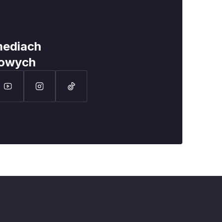
mediach
iowych