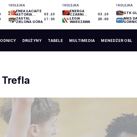
1 KOLEJKA
1 KOLEJKA
1 KOLEJKA
ENEA ŁACIATE
ENERGA
GTK GL
0
ASTORIA
03.10
CZARNI
03.10
BYDGOSZCZ
SŁUPSK
ZASTAL
LEGIA
MKS D
0
17:30
20:00
ZIELONA GÓRA
WARSZAWA
GÓRNI
ODNICY
DRUŻYNY
TABELE
MULTIMEDIA
MENEDŻER OBL
Trefla