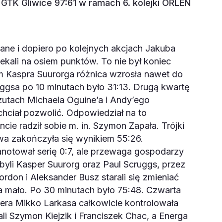
GTK Gliwice 97:61 w ramach 6. kolejki ORLEN
ne i dopiero po kolejnych akcjach Jakuba
kali na osiem punktów. To nie był koniec
m Kaspra Suurorga różnica wzrosła nawet do
uggsa po 10 minutach było 31:13. Drugą kwartę
 rzutach Michaela Oguine’a i Andy’ego
 chciał pozwolić. Odpowiedział na to
ncie radził sobie m. in. Szymon Zapała. Trójki
wa zakończyła się wynikiem 55:26.
zanotował serię 0:7, ale przewaga gospodarzy
byli Kasper Suurorg oraz Paul Scruggs, przez
rdon i Aleksander Busz starali się zmieniać
za mało. Po 30 minutach było 75:48. Czwarta
enera Mikko Larkasa całkowicie kontrolowała
li Szymon Kiejzik i Franciszek Chac, a Energa