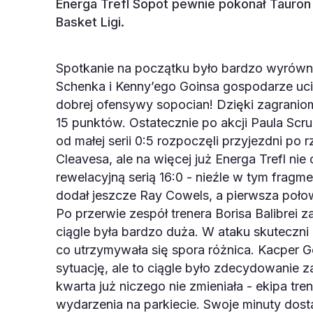
Energa Trefl Sopot pewnie pokonał Tauron 
Basket Ligi.
Spotkanie na początku było bardzo wyrówna
Schenka i Kenny’ego Goinsa gospodarze ucie
dobrej ofensywy sopocian! Dzięki zagranio
15 punktów. Ostatecznie po akcji Paula Scr
od małej serii 0:5 rozpoczęli przyjezdni po
Cleavesa, ale na więcej już Energa Trefl nie
rewelacyjną serią 16:0 - nieźle w tym fragme
dodał jeszcze Ray Cowels, a pierwsza poło
Po przerwie zespół trenera Borisa Balibrei 
ciągle była bardzo duża. W ataku skuteczni 
co utrzymywała się spora różnica. Kacper Go
sytuację, ale to ciągle było zdecydowanie 
kwarta już niczego nie zmieniała - ekipa tr
wydarzenia na parkiecie. Swoje minuty dosta