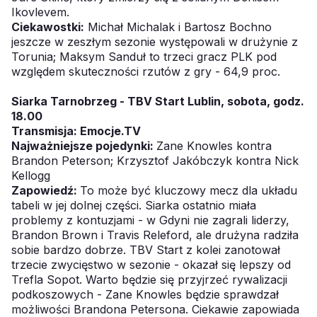
Ikovlevem.
Ciekawostki:
Michał Michalak i Bartosz Bochno
jeszcze w zeszłym sezonie występowali w drużynie z
Torunia; Maksym Sanduł to trzeci gracz PLK pod
względem skuteczności rzutów z gry - 64,9 proc.
Siarka Tarnobrzeg - TBV Start Lublin, sobota, godz.
18.00
Transmisja:
Emocje.TV
Najważniejsze pojedynki:
Zane Knowles kontra
Brandon Peterson; Krzysztof Jakóbczyk kontra Nick
Kellogg
Zapowiedź:
To może być kluczowy mecz dla układu
tabeli w jej dolnej części. Siarka ostatnio miała
problemy z kontuzjami - w Gdyni nie zagrali liderzy,
Brandon Brown i Travis Releford, ale drużyna radziła
sobie bardzo dobrze. TBV Start z kolei zanotował
trzecie zwycięstwo w sezonie - okazał się lepszy od
Trefla Sopot. Warto będzie się przyjrzeć rywalizacji
podkoszowych - Zane Knowles będzie sprawdzał
możliwości Brandona Petersona. Ciekawie zapowiada