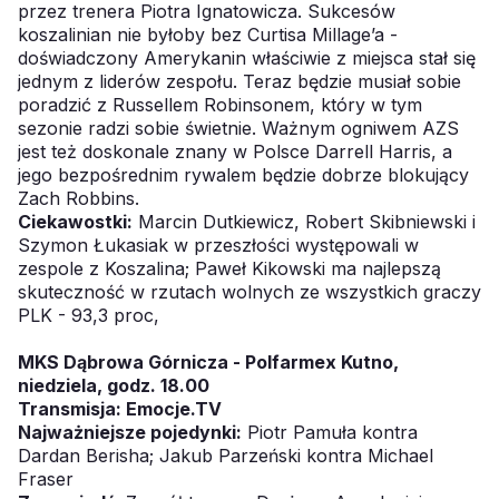
przez trenera Piotra Ignatowicza. Sukcesów
koszalinian nie byłoby bez Curtisa Millage’a -
doświadczony Amerykanin właściwie z miejsca stał się
jednym z liderów zespołu. Teraz będzie musiał sobie
poradzić z Russellem Robinsonem, który w tym
sezonie radzi sobie świetnie. Ważnym ogniwem AZS
jest też doskonale znany w Polsce Darrell Harris, a
jego bezpośrednim rywalem będzie dobrze blokujący
Zach Robbins.
Ciekawostki:
Marcin Dutkiewicz, Robert Skibniewski i
Szymon Łukasiak w przeszłości występowali w
zespole z Koszalina; Paweł Kikowski ma najlepszą
skuteczność w rzutach wolnych ze wszystkich graczy
PLK - 93,3 proc,
MKS Dąbrowa Górnicza - Polfarmex Kutno,
niedziela, godz. 18.00
Transmisja:
Emocje.TV
Najważniejsze pojedynki:
Piotr Pamuła kontra
Dardan Berisha; Jakub Parzeński kontra Michael
Fraser