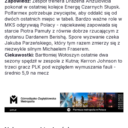
Zapowiedź:
Zespół trenera Drażena Anzulovicia
pokonał w ostatniej kolejce Energę Czarnych Słupsk.
Polfarmex potrzebuje zwycięstw, aby oddalić się od
dwóch ostatnich miejsc w tabeli. Bardzo ważne role w
MKS odgrywają Polacy - najciekawiej zapowiada się
starcie Piotra Pamuły z równie dobrze rzucającym z
dystansu Dardanem Berishą. Spore wyzwanie czeka
Jakuba Parzeńskiego, który tym razem zmierzy się z
niezwykle silnym Michaelem Fraserem.
Ciekawostki:
Bartłomiej Wołoszyn ostatnie dwa
sezony spędził w zespole z Kutna; Kerron Johnson to
trzeci gracz PLK pod względem wymuszania fauli -
średnio 5,9 na mecz