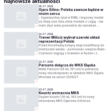
Najnowsze aktualności
25.07.2026
Ojars Silins: Polska zawsze będzie w
moim sercu
- Superpuchar, tytuł w ENBL i brązowy medal
ze Stalą oraz dwa złote medale z Legią - nie
mam zbyt wielu powodów do narzekań.
Indywidualnie przez te lata miałem okazję
pokazać się z różnych stron i całkiem dobrze
24.07.2026
Trener Milicić wybrał szeroki skład
zaadaptować się do każdej z ról - mówi Ojars
reprezentacji Polski
Silins, były zawodnik Legii Warszawa.
Przed KoszKadrą kolejny etap kwalifikacji do
mistrzostw świata - pod koniec sierpnia Biało-
Czerwoni zagrają z Izraelem w Rydze i z
Niemcami w Ergo Arenie. Trener Igor Milicić
wybrał szeroki skład reprezentacji na te
24.07.2026
Parsons dołącza do WKS Śląska
spotkania.
Malik Parsons (26 lat, 191 cm) to pierwszy
nowy obcokrajowiec w składzie WKS Śląska
Wrocław na sezon 2026/27.
23.07.2026
Kountz wzmacnia MKS
Daylen Kountz (26 lat, 193 cm) to nowy
obwodowy MKS Dąbrowa Górnicza.