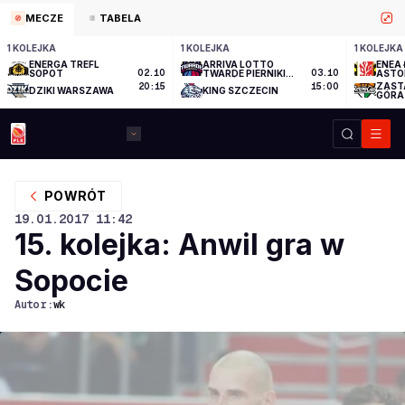
MECZE
TABELA
1 KOLEJKA
1 KOLEJKA
1 KOLEJKA
ENERGA TREFL
ARRIVA LOTTO
ENEA 
SOPOT
02.10
TWARDE PIERNIKI
03.10
ASTO
TORUŃ
ZAST
20:15
15:00
DZIKI WARSZAWA
KING SZCZECIN
GÓRA
POWRÓT
19.01.2017
11:42
15. kolejka: Anwil gra w
Sopocie
Autor:
wk