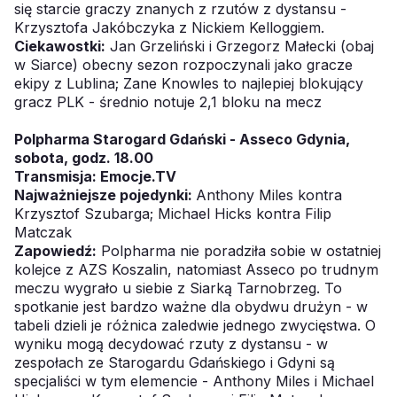
się starcie graczy znanych z rzutów z dystansu -
Krzysztofa Jakóbczyka z Nickiem Kelloggiem.
Ciekawostki:
Jan Grzeliński i Grzegorz Małecki (obaj
w Siarce) obecny sezon rozpoczynali jako gracze
ekipy z Lublina; Zane Knowles to najlepiej blokujący
gracz PLK - średnio notuje 2,1 bloku na mecz
Polpharma Starogard Gdański - Asseco Gdynia,
sobota, godz. 18.00
Transmisja:
Emocje.TV
Najważniejsze pojedynki:
Anthony Miles kontra
Krzysztof Szubarga; Michael Hicks kontra Filip
Matczak
Zapowiedź:
Polpharma nie poradziła sobie w ostatniej
kolejce z AZS Koszalin, natomiast Asseco po trudnym
meczu wygrało u siebie z Siarką Tarnobrzeg. To
spotkanie jest bardzo ważne dla obydwu drużyn - w
tabeli dzieli je różnica zaledwie jednego zwycięstwa. O
wyniku mogą decydować rzuty z dystansu - w
zespołach ze Starogardu Gdańskiego i Gdyni są
specjaliści w tym elemencie - Anthony Miles i Michael