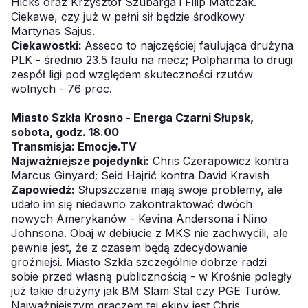
Hicks oraz Krzysztof Szubarga i Filip Matczak.
Ciekawe, czy już w pełni sił będzie środkowy
Martynas Sajus.
Ciekawostki:
Asseco to najczęściej faulująca drużyna
PLK - średnio 23.5 faulu na mecz; Polpharma to drugi
zespół ligi pod względem skuteczności rzutów
wolnych - 76 proc.
Miasto Szkła Krosno - Energa Czarni Słupsk,
sobota, godz. 18.00
Transmisja:
Emocje.TV
Najważniejsze pojedynki:
Chris Czerapowicz kontra
Marcus Ginyard; Seid Hajrić kontra David Kravish
Zapowiedź:
Słupszczanie mają swoje problemy, ale
udało im się niedawno zakontraktować dwóch
nowych Amerykanów - Kevina Andersona i Nino
Johnsona. Obaj w debiucie z MKS nie zachwycili, ale
pewnie jest, że z czasem będą zdecydowanie
groźniejsi. Miasto Szkła szczególnie dobrze radzi
sobie przed własną publicznością - w Krośnie poległy
już takie drużyny jak BM Slam Stal czy PGE Turów.
Najważniejszym graczem tej ekipy jest Chris