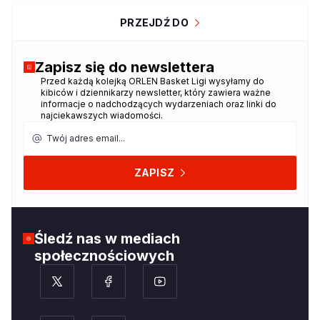
PRZEJDŹ DO
Zapisz się do newslettera
Przed każdą kolejką ORLEN Basket Ligi wysyłamy do
Dziękujemy za zapisanie się do
kibiców i dziennikarzy newsletter, który zawiera ważne
newslettera!
informacje o nadchodzących wydarzeniach oraz linki do
najciekawszych wiadomości.
Twój adres email
ZAPISZ
Śledź nas w mediach
społecznościowych