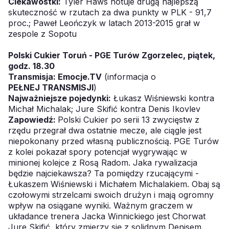
Ciekawostki:
Tyler Haws notuje drugą najlepszą
skuteczność w rzutach za dwa punkty w PLK - 91,7
proc.; Paweł Leończyk w latach 2013-2015 grał w
zespole z Sopotu
Polski Cukier Toruń - PGE Turów Zgorzelec, piątek,
godz. 18.30
Transmisja:
Emocje.TV
(informacja o
PEŁNEJ TRANSMISJI
)
Najważniejsze pojedynki:
Łukasz Wiśniewski kontra
Michał Michalak; Jure Skifić kontra Denis Ikovlev
Zapowiedź:
Polski Cukier po serii 13 zwycięstw z
rzędu przegrał dwa ostatnie mecze, ale ciągle jest
niepokonany przed własną publicznością. PGE Turów
z kolei pokazał spory potencjał wygrywając w
minionej kolejce z Rosą Radom. Jaka rywalizacja
będzie najciekawsza? Ta pomiędzy rzucającymi -
Łukaszem Wiśniewski i Michałem Michalakiem. Obaj są
czołowymi strzelcami swoich drużyn i mają ogromny
wpływ na osiągane wyniki. Ważnym graczem w
układance trenera Jacka Winnickiego jest Chorwat
Jure Skifić, który zmierzy się z solidnym Denisem