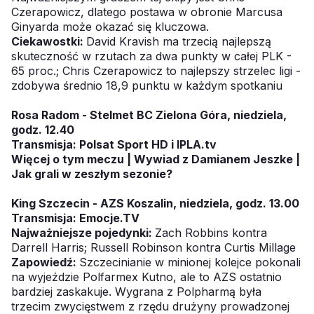
Czerapowicz, dlatego postawa w obronie Marcusa
Ginyarda może okazać się kluczowa.
Ciekawostki:
David Kravish ma trzecią najlepszą
skuteczność w rzutach za dwa punkty w całej PLK -
65 proc.; Chris Czerapowicz to najlepszy strzelec ligi -
zdobywa średnio 18,9 punktu w każdym spotkaniu
Rosa Radom - Stelmet BC Zielona Góra, niedziela,
godz. 12.40
Transmisja: Polsat Sport HD i
IPLA.tv
Więcej o tym meczu
|
Wywiad z Damianem Jeszke
|
Jak grali w zeszłym sezonie?
King Szczecin - AZS Koszalin, niedziela, godz. 13.00
Transmisja:
Emocje.TV
Najważniejsze pojedynki:
Zach Robbins kontra
Darrell Harris; Russell Robinson kontra Curtis Millage
Zapowiedź:
Szczecinianie w minionej kolejce pokonali
na wyjeździe Polfarmex Kutno, ale to AZS ostatnio
bardziej zaskakuje. Wygrana z Polpharmą była
trzecim zwycięstwem z rzędu drużyny prowadzonej