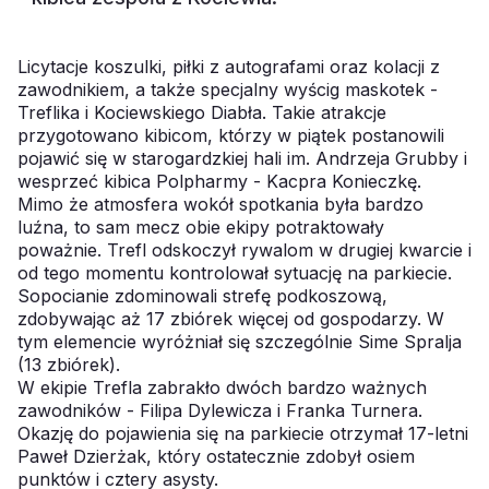
Licytacje koszulki, piłki z autografami oraz kolacji z
zawodnikiem, a także specjalny wyścig maskotek -
Treflika i Kociewskiego Diabła. Takie atrakcje
przygotowano kibicom, którzy w piątek postanowili
pojawić się w starogardzkiej hali im. Andrzeja Grubby i
wesprzeć kibica Polpharmy - Kacpra Konieczkę.
Mimo że atmosfera wokół spotkania była bardzo
luźna, to sam mecz obie ekipy potraktowały
poważnie. Trefl odskoczył rywalom w drugiej kwarcie i
od tego momentu kontrolował sytuację na parkiecie.
Sopocianie zdominowali strefę podkoszową,
zdobywając aż 17 zbiórek więcej od gospodarzy. W
tym elemencie wyróżniał się szczególnie Sime Spralja
(13 zbiórek).
W ekipie Trefla zabrakło dwóch bardzo ważnych
zawodników - Filipa Dylewicza i Franka Turnera.
Okazję do pojawienia się na parkiecie otrzymał 17-letni
Paweł Dzierżak, który ostatecznie zdobył osiem
punktów i cztery asysty.