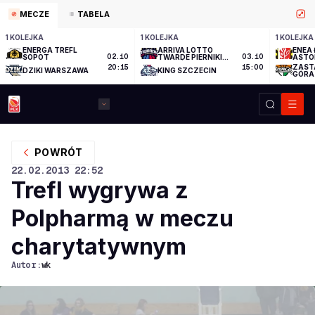
MECZE
TABELA
1 KOLEJKA
1 KOLEJKA
1 KOLEJKA
ENERGA TREFL
ARRIVA LOTTO
ENEA 
SOPOT
02.10
TWARDE PIERNIKI
03.10
ASTO
TORUŃ
ZAST
20:15
15:00
DZIKI WARSZAWA
KING SZCZECIN
GÓRA
POWRÓT
22.02.2013
22:52
Trefl wygrywa z
Polpharmą w meczu
charytatywnym
Autor:
wk