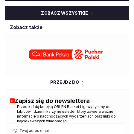
ZOBACZ WSZYSTKIE
Zobacz także
PRZEJDŹ DO
Zapisz się do newslettera
Przed każdą kolejką ORLEN Basket Ligi wysyłamy do
Dziękujemy za zapisanie się do
kibiców i dziennikarzy newsletter, który zawiera ważne
newslettera!
informacje o nadchodzących wydarzeniach oraz linki do
najciekawszych wiadomości.
Twój adres email