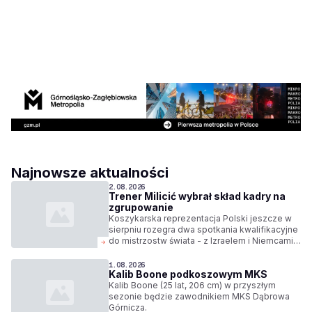
Najnowsze aktualności
2.08.2026
Trener Milicić wybrał skład kadry na
zgrupowanie
Koszykarska reprezentacja Polski jeszcze w
sierpniu rozegra dwa spotkania kwalifikacyjne
do mistrzostw świata - z Izraelem i Niemcami.
Trener Igor Milicić wybrał skład kadry na
zgrupowanie.
1.08.2026
Kalib Boone podkoszowym MKS
Kalib Boone (25 lat, 206 cm) w przyszłym
sezonie będzie zawodnikiem MKS Dąbrowa
Górnicza.