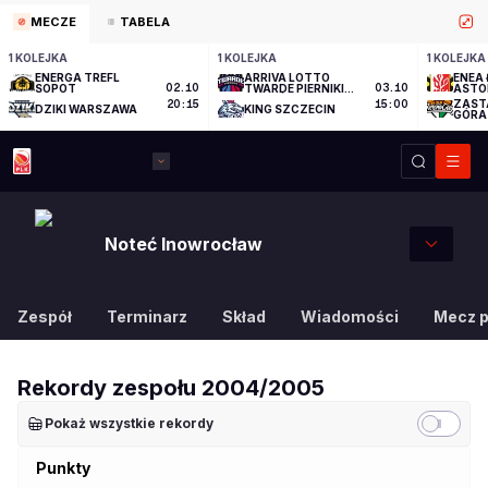
MECZE
TABELA
1 KOLEJKA
1 KOLEJKA
1 KOLEJKA
ENERGA TREFL
ARRIVA LOTTO
ENEA 
SOPOT
02.10
TWARDE PIERNIKI
03.10
ASTO
TORUŃ
ZAST
20:15
15:00
DZIKI WARSZAWA
KING SZCZECIN
GÓRA
Noteć Inowrocław
Zespół
Terminarz
Skład
Wiadomości
Mecz 
Rekordy zespołu
2004/2005
Pokaż wszystkie rekordy
Punkty