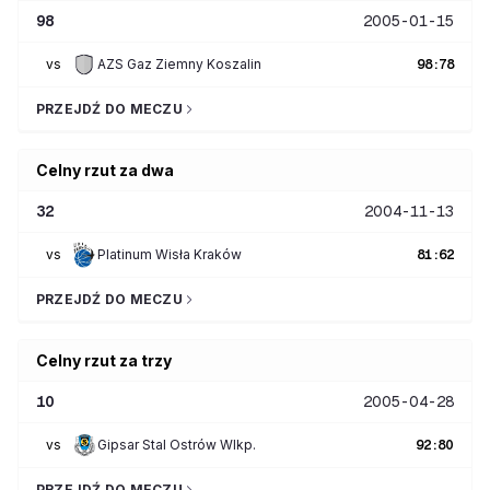
98
2005-01-15
vs
AZS Gaz Ziemny Koszalin
98
:
78
PRZEJDŹ DO MECZU
Celny rzut za dwa
32
2004-11-13
vs
Platinum Wisła Kraków
81
:
62
PRZEJDŹ DO MECZU
Celny rzut za trzy
10
2005-04-28
vs
Gipsar Stal Ostrów Wlkp.
92
:
80
PRZEJDŹ DO MECZU